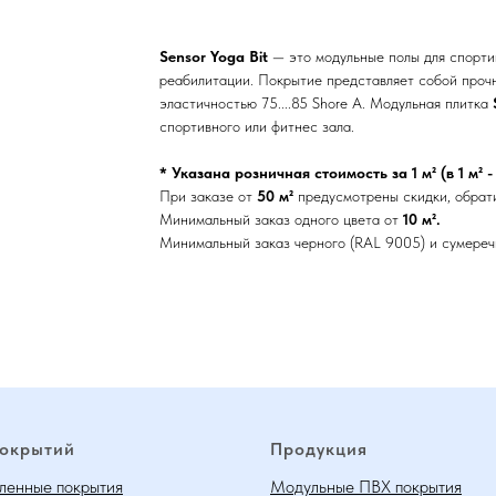
Sensor Yoga Bit
— это модульные полы для спорти
реабилитации. Покрытие представляет собой прочн
эластичностью 75....85 Shore A. Модульная плитка
спортивного или фитнес зала.
* Указана розничная стоимость за 1 м² (в 1 м² -
При заказе от
50 м²
предусмотрены скидки, обрати
Минимальный заказ одного цвета от
10 м².
Минимальный заказ черного (RAL 9005) и сумереч
покрытий
Продукция
енные покрытия
Модульные ПВХ покрытия