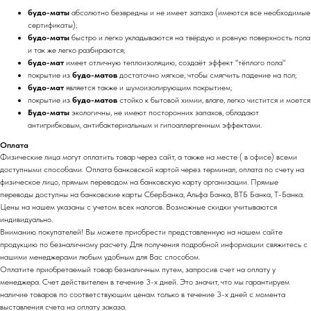
будо-маты
абсолютно безвредны и не имеет запаха (имеются все необходимые
сертификаты);
будо-маты
быстро и легко укладываются на твёрдую и ровную поверхность пола
и так же легко разбираются;
будо-мат
имеет отличную теплоизоляцию, создаёт эффект "тёплого пола"
покрытие из
будо-матов
достаточно мягкое, чтобы смягчить падение на пол;
будо-мат
является также и шумоизолирующим покрытием;
покрытие из
будо-матов
стойко к бытовой химии, влаге, легко чистится и моется
Будо-маты
экологичны, не имеют посторонних запахов, обладают
антигрибковым, антибактериальным и гипоаллергенным эффектами.
Оплата
Физические лица могут оплатить товар через сайт, а также на месте ( в офисе) всеми
доступными способами. Оплата банковской картой через терминал, оплата по счету на
физическое лицо, прямым переводом на банковскую карту организации. Прямые
переводы доступны на банковские карты СберБанка, Альфа Банка, ВТБ Банка, Т-Банка.
Цены на нашем указаны с учетом всех налогов. Возможные скидки учитываются
индивидуально.
Вниманию покупателей! Вы можете приобрести представленную на нашем сайте
продукцию по безналичному расчету. Для получения подробной информации свяжитесь с
нашими менеджерами любым удобным для Вас способом.
Оплатите приобретаемый товар безналичным путем, запросив счет на оплату у
менеджера. Счет действителен в течение 3-х дней. Это значит, что мы гарантируем
наличие товаров по соответствующим ценам только в течение 3-х дней с момента
выставления счета на оплату заказа.