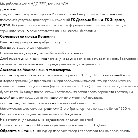
Мы работаем как с НДС 22%, так и по УСН.
Доставка
Для доставки товаров до городов России, а также Белоруссии и Казахстана мы
пользуемся услугами транспортных компаний
ТК Деловые Линии, ТК Энергия,
СДЭК.
Выбрать перевозчика вы можете при формировании посылки. Доставка до
терминала этих ТК осуществляется нашими силами бесплатно.
Самовывоз со склада Компании
Въезд на территорию не требует пропуска.
Всегда есть место для парковки.
Принимаем под загрузку автомобили любого размера.
Для большегрузных машин под погрузку из других регионов есть возможность бесплатной
стоянки автомобиля на ночь по предварительной договоренности.
Доставка по Москве нашим транспортом
Доставка курьером заказа по указанному адресу с 10:00 до 17:00 в выбранный вами
интервал времени (из предложенных при оформлении заказа). Курьер дополнительно
свяжется с вами перед выездом (ориентировочно за 1 час). По указанному адресу курьер
будет ждать 15 минут, после чего мы оставляем за собой право перенести доставку на
другой день или время, включив издержки по отмененной поставке.
Доставка внутри 3-его Транспортного кольца не более 800 кг.
Максимальная доставка за пределами 3-его Транспортного кольца не более 1200 кг.
Выгрузка товара осуществляется силами Покупателя.
Не оставляем у подъезда, не осуществляем подъем на этаж!
Стоимость доставки по Москве в среднем составляет от 500 рублей
Обратите внимание
, что курьер передает товар для проверки только после оплаты.