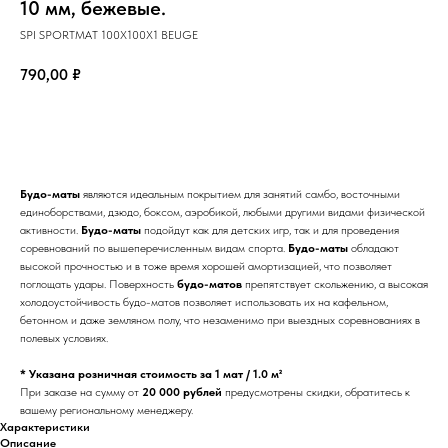
10 мм, бежевые.
SPI SPORTMAT 100X100X1 BEUGE
790,00
₽
КУПИТЬ
Будо-маты
являются идеальным покрытием для занятий самбо, восточными
единоборствами, дзюдо, боксом, аэробикой, любыми другими видами физической
активности.
Будо-маты
подойдут как для детских игр, так и для проведения
соревнований по вышеперечисленным видам спорта.
Будо-маты
обладают
высокой прочностью и в тоже время хорошей амортизацией, что позволяет
поглощать удары. Поверхность
будо-матов
препятствует скольжению, а высокая
холодоустойчивость будо-матов позволяет использовать их на кафельном,
бетонном и даже земляном полу, что незаменимо при выездных соревнованиях в
полевых условиях.
* Указана розничная стоимость за 1 мат / 1.0 м²
При заказе на сумму от
20 000 рублей
предусмотрены скидки, обратитесь к
вашему региональному менеджеру.
Характеристики
Описание