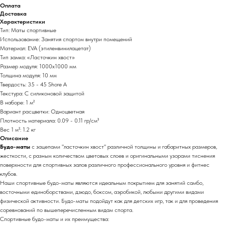
Оплата
Доставка
Характеристики
Тип: Маты спортивные
Использование: Занятия спортом внутри помещений
Материал: EVA (этиленвинилацетат)
Тип замка: «Ласточкин хвост»
Размер модуля: 1000х1000 мм
Толщина модуля: 10 мм
Твердость: 35 - 45 Shore A
Текстура: С силиконовой защитой
В наборе: 1 м²
Вариант расцветки: Одноцветная
Плотность материала: 0.09 - 0.11 гр/см³
Вес 1 м²: 1.2 кг
Описание
Будо-маты
с зацепами "ласточкин хвост" различной толщины и габаритных размеров,
жесткости, с разным количеством цветовых слоев и оригинальными узорами тиснения
поверхности для спортивных залов различного профессионального уровня и фитнес
клубов.
Наши спортивные будо-маты являются идеальным покрытием для занятий самбо,
восточными единоборствами, дзюдо, боксом, аэробикой, любыми другими видами
физической активности. Будо-маты подойдут как для детских игр, так и для проведения
соревнований по вышеперечисленным видам спорта.
Спортивные будо-маты и их преимущества: