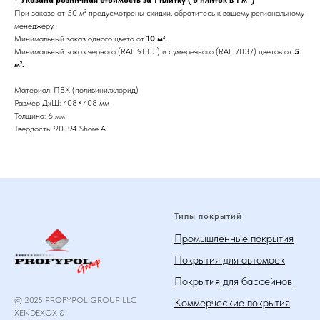
* Указана розничная стоимость за 1 плитку ( 6 плиток в 1 м² )
При заказе от 50 м² предусмотрены скидки, обратитесь к вашему региональному
менеджеру.
Минимальный заказ одного цвета от
10 м².
Минимальный заказ черного (RAL 9005) и сумеречного (RAL 7037) цветов от
5
м².
Материал: ПВХ (поливинилхлорид)
Размер ДхШ: 408×408 мм
Толщина: 6 мм
Твердость: 90…94 Shore A
Типы покрытий
Промышленные покрытия
Покрытия для автомоек
Покрытия для бассейнов
© 2025 PROFYPOL GROUP LLC
Коммерческие покрытия
XENDEXOX &