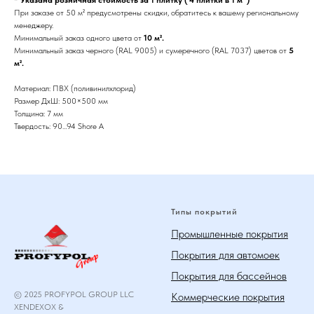
* Указана розничная стоимость за 1 плитку ( 4 плитки в 1 м² )
При заказе от 50 м² предусмотрены скидки, обратитесь к вашему региональному
менеджеру.
Минимальный заказ одного цвета от
10 м².
Минимальный заказ черного (RAL 9005) и сумеречного (RAL 7037) цветов от
5
м².
Материал: ПВХ (поливинилхлорид)
Размер ДхШ: 500×500 мм
Толщина: 7 мм
Твердость: 90…94 Shore A
Типы покрытий
Промышленные покрытия
Покрытия для автомоек
Покрытия для бассейнов
© 2025 PROFYPOL GROUP LLC
Коммерческие покрытия
XENDEXOX &