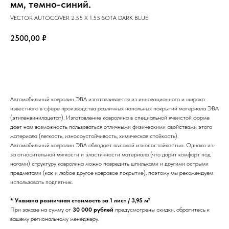
мм, темно-синий.
VECTOR AUTOCOVER 2.55 X 1.55 SOTA DARK BLUE
2500,00
₽
КУПИТЬ
Автомобильный ковролин ЭВА изготавливается из инновационного и широко
известного в сфере производства различных напольных покрытий материала ЭВА
(этиленвинилацетат). Изготовление ковролина в специальной ячеистой форме
дает нам возможность пользоваться отличными физическими свойствами этого
материала (легкость, износоустойчивость, химическая стойкость).
Автомобильный ковролин ЭВА обладает высокой износостойкостью. Однако из-
за относительной мягкости и эластичности материала (что дарит комфорт под
ногами) структуру ковролина можно повредить шпильками и другими острыми
предметами (как и любое другое ковровое покрытие), поэтому мы рекомендуем
использовать подпятник.
* Указана розничная стоимость за 1 лист / 3,95 м²
При заказе на сумму от
30 000 рублей
предусмотрены скидки, обратитесь к
вашему региональному менеджеру.