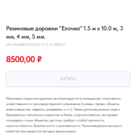
Резиновые дорожки "Елочка" 1.5 м х 10.0 м, 3
мм, 4 мм, 5 мм.
SKU:
RUBBER RULON 1.5 X 10 ZERNO
8500,00
₽
КУПИТЬ
Резиновые покрытия в рулонах эксплуатируются в помещениях спортивного,
хозяйственного и производственного назначения (склады, гаражи, объекты
животноводства, террасы, раздевалки и т.п.). Также рулонная резина служит
безупречным напольным покрытием в банях, спорткомплексах, на игровых
площадках и иных объектах, где полы требуют особой прочности,
износостойкости, безопасности и долговечности. Рулонная резина высокого
качества производится методом вулканизации.