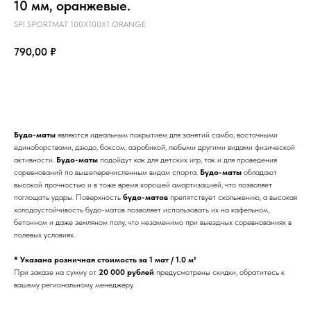
10 мм, оранжевые.
SPI SPORTMAT 100X100X1 ORANGE
790,00
₽
КУПИТЬ
Будо-маты
являются идеальным покрытием для занятий самбо, восточными
единоборствами, дзюдо, боксом, аэробикой, любыми другими видами физической
активности.
Будо-маты
подойдут как для детских игр, так и для проведения
соревнований по вышеперечисленным видам спорта.
Будо-маты
обладают
высокой прочностью и в тоже время хорошей амортизацией, что позволяет
поглощать удары. Поверхность
будо-матов
препятствует скольжению, а высокая
холодоустойчивость будо-матов позволяет использовать их на кафельном,
бетонном и даже земляном полу, что незаменимо при выездных соревнованиях в
полевых условиях.
* Указана розничная стоимость за 1 мат / 1.0 м²
При заказе на сумму от
20 000 рублей
предусмотрены скидки, обратитесь к
вашему региональному менеджеру.