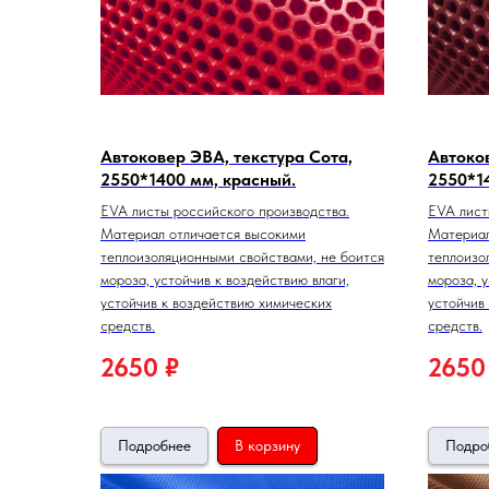
Автоковер ЭВА, текстура Сота,
Автоков
2550*1400 мм, красный.
2550*1
EVA листы российского производства.
EVA лист
Материал отличается высокими
Материал
теплоизоляционными свойствами, не боится
теплоизо
мороза, устойчив к воздействию влаги,
мороза, у
устойчив к воздействию химических
устойчив
средств.
средств.
2650
₽
2650
Подробнее
В корзину
Подро