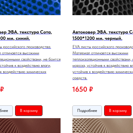
ер ЭВА, текстура Сота,
Автоковер ЭВА, текстура С
00 мм, синий.
1500*1200 мм, черный.
ы российского производства.
EVA листы российского производс
 отличается высокими
Материал отличается высокими
ляционными свойствами, не боится
теплоизоляционными свойствами, 
стойчив к воздействию влаги,
мороза, устойчив к воздействию вл
 к воздействию химических
устойчив к воздействию химическ
средств.
₽
1650
₽
бнее
В корзину
Подробнее
В корзину