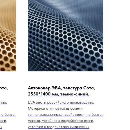
ота,
Автоковер ЭВА, текстура Сота,
2550*1400 мм, темно-синий.
тва.
EVA листы российского производства.
Материал отличается высокими
не боится
теплоизоляционными свойствами, не боится
аги,
мороза, устойчив к воздействию влаги,
их
устойчив к воздействию химических