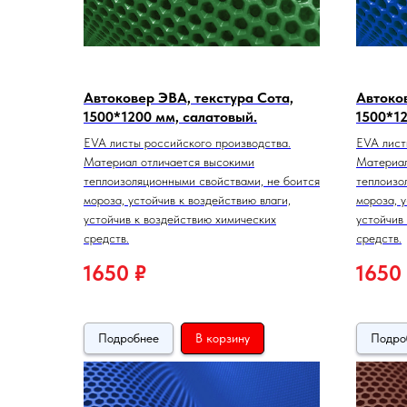
Автоковер ЭВА, текстура Сота,
Автоков
1500*1200 мм, салатовый.
1500*12
EVA листы российского производства.
EVA лист
Материал отличается высокими
Материал
теплоизоляционными свойствами, не боится
теплоизо
мороза, устойчив к воздействию влаги,
мороза, у
устойчив к воздействию химических
устойчив
средств.
средств.
1650
₽
1650
Подробнее
В корзину
Подро