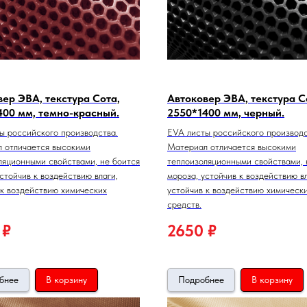
ер ЭВА, текстура Сота,
Автоковер ЭВА, текстура С
400 мм, темно-красный.
2550*1400 мм, черный.
ы российского производства.
EVA листы российского производс
 отличается высокими
Материал отличается высокими
ляционными свойствами, не боится
теплоизоляционными свойствами, 
стойчив к воздействию влаги,
мороза, устойчив к воздействию вл
 к воздействию химических
устойчив к воздействию химическ
средств.
₽
2650
₽
бнее
В корзину
Подробнее
В корзину