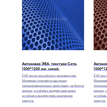
Автоковер ЭВА, текстура Сота,
Автоков
1500*1200 мм, синий.
1500*1
EVA листы российского производства.
EVA лист
Материал отличается высокими
Материал
теплоизоляционными свойствами, не боится
теплоизо
мороза, устойчив к воздействию влаги,
мороза, у
устойчив к воздействию химических
устойчив
средств.
средств.