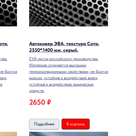
ота,
Автоковер ЭВА, текстура Сота,
2550*1400 мм, серый.
тва.
EVA листы российского производства.
Материал отличается высокими
не боится
теплоизоляционными свойствами, не боится
аги,
мороза, устойчив к воздействию влаги,
их
устойчив к воздействию химических
средств.
2650
₽
Подробнее
В корзину