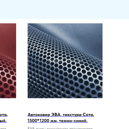
ота,
Автоковер ЭВА, текстура Сота,
ый.
1500*1200 мм, темно-синий.
тва.
EVA листы российского производства.