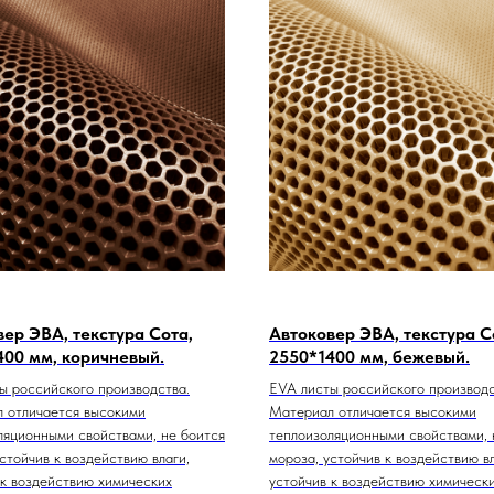
ер ЭВА, текстура Сота,
Автоковер ЭВА, текстура С
400 мм, коричневый.
2550*1400 мм, бежевый.
ы российского производства.
EVA листы российского производс
 отличается высокими
Материал отличается высокими
ляционными свойствами, не боится
теплоизоляционными свойствами, 
стойчив к воздействию влаги,
мороза, устойчив к воздействию вл
 к воздействию химических
устойчив к воздействию химическ