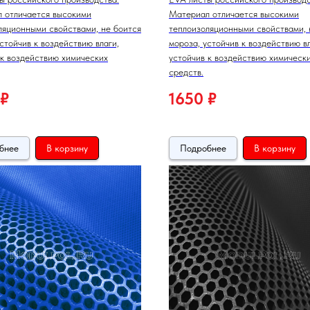
 отличается высокими
Материал отличается высокими
ляционными свойствами, не боится
теплоизоляционными свойствами, 
стойчив к воздействию влаги,
мороза, устойчив к воздействию вл
 к воздействию химических
устойчив к воздействию химическ
средств.
₽
1650
₽
бнее
В корзину
Подробнее
В корзину