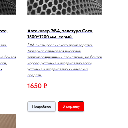
ота,
Автоковер ЭВА, текстура Сота,
1500*1200 мм, серый.
тва.
EVA листы российского производства.
Материал отличается высокими
не боится
теплоизоляционными свойствами, не боится
аги,
мороза, устойчив к воздействию влаги,
их
устойчив к воздействию химических
средств.
1650
₽
Подробнее
В корзину