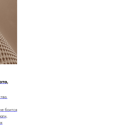
ота,
тва.
не боится
аги,
их