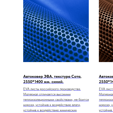
Автоковер ЭВА, текстура Сота,
Автоков
2550*1400 мм, синий.
2550*1
EVA листы российского производства.
EVA лист
Материал отличается высокими
Материал
теплоизоляционными свойствами, не боится
теплоизо
мороза, устойчив к воздействию влаги,
мороза, у
устойчив к воздействию химических
устойчив