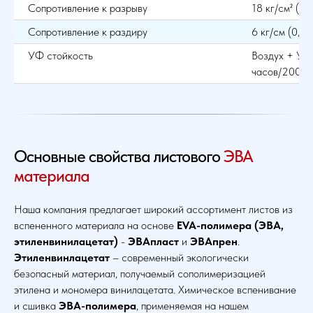
Сопротивление к разрыву
18 кг/см² (18
Сопротивление к раздиру
6 кг/см (0,6
УФ стойкость
Воздух + У.Ф
часов/200 p
Основные свойства листового
ЭВА
материала
Наша компания предлагает широкий ассортимент листов из
вспененного материала на основе
EVA-полимера (ЭВА,
этиленвинилацетат)
-
ЭВАпласт
и
ЭВАпрен
.
Этиленвинлацетат
– современный экологически
безопасный материал, получаемый сополимеризацией
этилена и мономера винилацетата. Химическое вспенивание
и сшивка
ЭВА-полимера
, применяемая на нашем