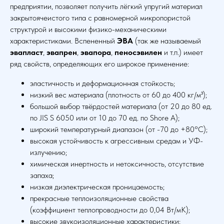
предприятии, позволяет получить лёгкий упругий материал
закрытоячеистого типа с равномерной микропористой
структурой и высокими физико-механическими
характеристиками. Вспененный
ЭВА
(так же называемый
эвапласт
,
эвапрен
,
эвапора
,
пеносэвилен
и т.п.) имеет
ряд свойств, определяющих его широкое применение:
эластичность и деформационная стойкость;
низкий вес материала (плотность от 60 до 400 кг/м³);
большой выбор твёрдостей материала (от 20 до 80 ед.
по JIS S 6050 или от 10 до 70 ед. по Shore А);
широкий температурный диапазон (от -70 до +80°C);
высокая устойчивость к агрессивным средам и УФ-
излучению;
химическая инертность и нетоксичность, отсутствие
запаха;
низкая диэлектрическая проницаемость;
прекрасные теплоизоляционные свойства
(коэффициент теплопроводности до 0,04 Вт/мК);
высокие звукоизоляционные характеристики;