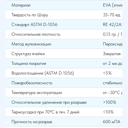
Материал
EVA (этиленв
Твердость по Шору
35-70 ед. Sho
Стандарт ASTM D-1056
RE 42/2A2
Относительная плотность
0,15 гр. / 1 см
Метод вулканизации
Пероксидны
Структура ячейки
Закрытая
Толщина покрытия
от 2 мм до 2
Водопоглощение (ASTM D 1056)
<5%
Пожаробезопасность
стабильно пр
Температура эксплуатации
от -30°С до
Относительное удлинение при разрыве
>100%
Термоусадка при 70ºС в теч. 7 дней
<10%
Прочность на разрыв
600 мПА