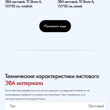
ЭВА листовой, 70 Shore A,
ЭВА листовой, 70 Shore A,
155*85 см, голубой.
155*85 см, синий.
Показать еще
Технические характеристики листового
ЭВА материала
Изготовитель вправе вносить в конструкцию усовершенствования, не
изменяющие правила и условия эксплуатации, без отражения их в
эксплуатационной документации.
Тип
Листовой ма