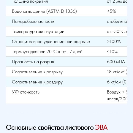
Толщина покрытия
от 2 мм до 2
Водопоглощение (ASTM D 1056)
<5%
Пожаробезопасность
стабильно пр
Температура эксплуатации
от -30°С до
Относительное удлинение при разрыве
>100%
Термоусадка при 70ºС в теч. 7 дней
<10%
Прочность на разрыв
600 мПА
Сопротивление к разрыву
18 кг/см² (18
Сопротивление к раздиру
6 кг/см (0,6
УФ стойкость
Воздух + У.Ф
часов/200 p
Основные свойства листового
ЭВА