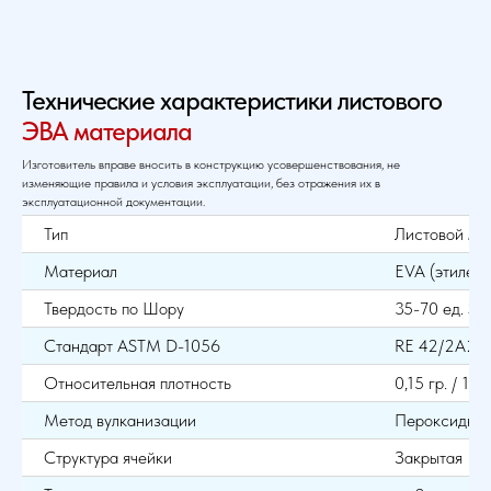
Технические характеристики листового
ЭВА материала
Изготовитель вправе вносить в конструкцию усовершенствования, не
изменяющие правила и условия эксплуатации, без отражения их в
эксплуатационной документации.
Тип
Листовой ма
Материал
EVA (этиленв
Твердость по Шору
35-70 ед. Sho
Стандарт ASTM D-1056
RE 42/2A2
Относительная плотность
0,15 гр. / 1 см
Метод вулканизации
Пероксидны
Структура ячейки
Закрытая