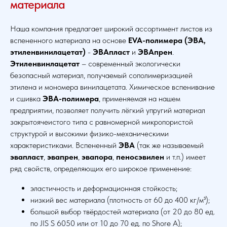
материала
Наша компания предлагает широкий ассортимент листов из
вспененного материала на основе
EVA-полимера (ЭВА,
этиленвинилацетат)
-
ЭВАпласт
и
ЭВАпрен
.
Этиленвинлацетат
– современный экологически
безопасный материал, получаемый сополимеризацией
этилена и мономера винилацетата. Химическое вспенивание
и сшивка
ЭВА-полимера
, применяемая на нашем
предприятии, позволяет получить лёгкий упругий материал
закрытоячеистого типа с равномерной микропористой
структурой и высокими физико-механическими
характеристиками. Вспененный
ЭВА
(так же называемый
эвапласт
,
эвапрен
,
эвапора
,
пеносэвилен
и т.п.) имеет
ряд свойств, определяющих его широкое применение:
эластичность и деформационная стойкость;
низкий вес материала (плотность от 60 до 400 кг/м³);
большой выбор твёрдостей материала (от 20 до 80 ед.
по JIS S 6050 или от 10 до 70 ед. по Shore А);