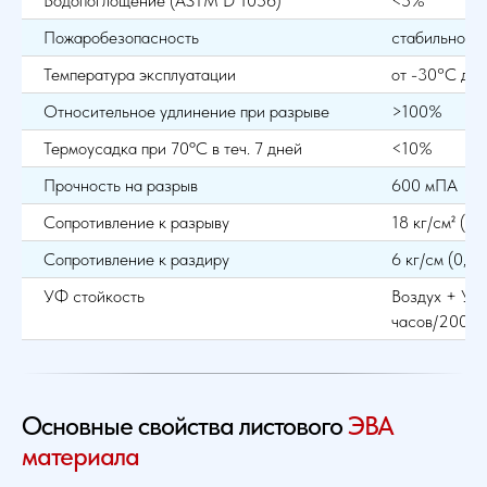
Водопоглощение (ASTM D 1056)
<5%
Пожаробезопасность
стабильно пр
Температура эксплуатации
от -30°С до
Относительное удлинение при разрыве
>100%
Термоусадка при 70ºС в теч. 7 дней
<10%
Прочность на разрыв
600 мПА
Сопротивление к разрыву
18 кг/см² (18
Сопротивление к раздиру
6 кг/см (0,6
УФ стойкость
Воздух + У.Ф
часов/200 p
Основные свойства листового
ЭВА
материала