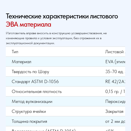
Технические характеристики листового
ЭВА материала
Изготовитель вправе вносить в конструкцию усовершенствования, не
изменяющие правила и условия эксплуатации, без отражения их в
эксплуатационной документации.
Тип
Листовой ма
Материал
EVA (этиленв
Твердость по Шору
35-70 ед. Sho
Стандарт ASTM D-1056
RE 42/2A2
Относительная плотность
0,15 гр. / 1 см
Метод вулканизации
Пероксидны
Структура ячейки
Закрытая
Толщина покрытия
от 2 мм до 2