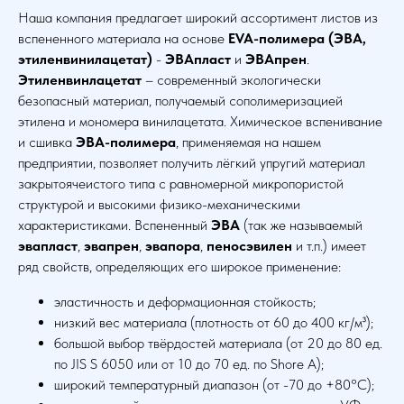
Наша компания предлагает широкий ассортимент листов из
вспененного материала на основе
EVA-полимера (ЭВА,
этиленвинилацетат)
-
ЭВАпласт
и
ЭВАпрен
.
Этиленвинлацетат
– современный экологически
безопасный материал, получаемый сополимеризацией
этилена и мономера винилацетата. Химическое вспенивание
и сшивка
ЭВА-полимера
, применяемая на нашем
предприятии, позволяет получить лёгкий упругий материал
закрытоячеистого типа с равномерной микропористой
структурой и высокими физико-механическими
характеристиками. Вспененный
ЭВА
(так же называемый
эвапласт
,
эвапрен
,
эвапора
,
пеносэвилен
и т.п.) имеет
ряд свойств, определяющих его широкое применение:
эластичность и деформационная стойкость;
низкий вес материала (плотность от 60 до 400 кг/м³);
большой выбор твёрдостей материала (от 20 до 80 ед.
по JIS S 6050 или от 10 до 70 ед. по Shore А);
широкий температурный диапазон (от -70 до +80°C);