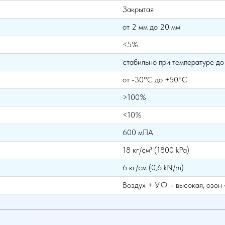
Закрытая
от 2 мм до 20 мм
<5%
стабильно при температуре д
от -30°С до +50°С
>100%
<10%
600 мПА
18 кг/см² (1800 kPa)
6 кг/см (0,6 kN/m)
Воздух + У.Ф. - высокая, озо