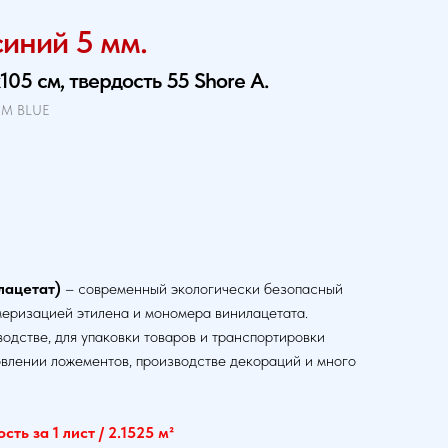
синий 5 мм.
05 см, твердость 55 Shore A.
MM BLUE
лацетат)
– современный экологически безопасный
меризацией этилена и мономера винилацетата.
одстве, для упаковки товаров и транспортировки
товлении ложементов, производстве декораций и много
ть за 1 лист / 2.1525 м²