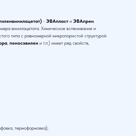
тиленвинилацетат)
-
ЭВАпласт
и
ЭВАпрен
.
мера винилацетата. Химическое вспенивание и
истого типа с равномерной микропористой структурой
ора
,
пеносэвилен
и т.п.) имеет ряд свойств,
ифовка, термоформовка);