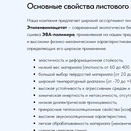
Основные свойства листового
Наша компания предлагает широкий ассортимент лис
Этиленвинлацетат
– современный экологически бе
сшивка
ЭВА-полимера
, применяемая на нашем пред
и высокими физико-механическими характеристикам
определяющих его широкое применение:
эластичность и деформационная стойкость;
низкий вес материала (плотность от 60 до 400 к
большой выбор твёрдостей материала (от 20 до 8
широкий температурный диапазон (от -70 до +
высокая устойчивость к агрессивным средам 
химическая инертность и нетоксичность, отсутс
низкая диэлектрическая проницаемость;
прекрасные теплоизоляционные свойства (коэф
высокие звукоизоляционные характеристики;
легкая обрабатываемость материала (механичес
широкая цветовая гамма;