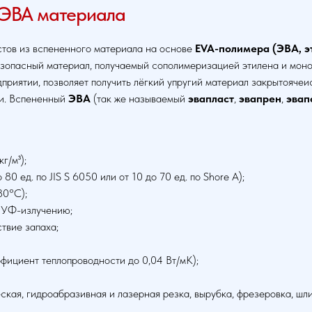
ЭВА материала
тов из вспененного материала на основе
EVA-полимера (ЭВА, э
зопасный материал, получаемый сополимеризацией этилена и моно
приятии, позволяет получить лёгкий упругий материал закрытояче
и. Вспененный
ЭВА
(так же называемый
эвапласт
,
эвапрен
,
эвап
г/м³);
0 ед. по JIS S 6050 или от 10 до 70 ед. по Shore А);
80°C);
и УФ-излучению;
твие запаха;
фициент теплопроводности до 0,04 Вт/мК);
кая, гидроабразивная и лазерная резка, вырубка, фрезеровка, шл