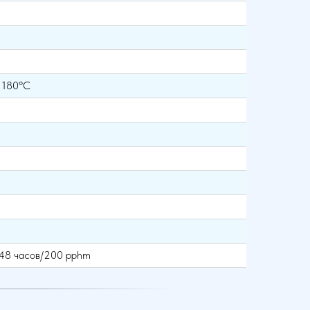
о 180ºС
н 48 часов/200 pphm