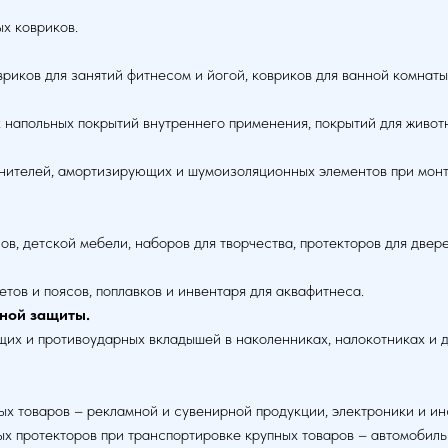
х ковриков.
иков для занятий фитнесом и йогой, ковриков для ванной комнаты и
 напольных покрытий внутреннего применения, покрытий для живот
тнителей, амортизирующих и шумоизоляционных элементов при монт
ов, детской мебели, наборов для творчества, протекторов для двере
тов и поясов, поплавков и инвентаря для аквафитнеса.
ной защиты.
щих и противоударных вкладышей в наколенниках, налокотниках и 
 товаров – рекламной и сувенирной продукции, электроники и инст
х протекторов при транспортировке крупных товаров – автомобильн