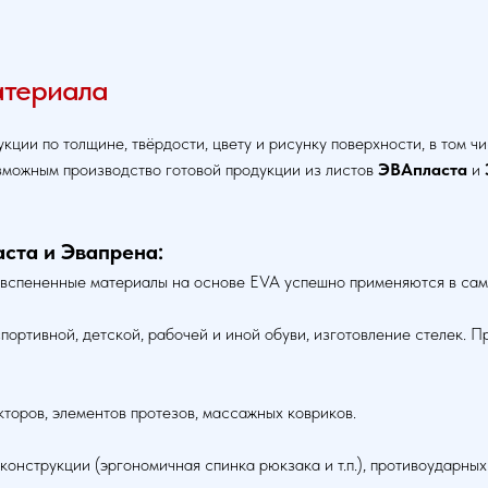
атериала
ции по толщине, твёрдости, цвету и рисунку поверхности, в том ч
зможным производство готовой продукции из листов
ЭВАпласта
и
ста и Эвапрена:
 вспененные материалы на основе EVA успешно применяются в сам
ортивной, детской, рабочей и иной обуви, изготовление стелек. П
торов, элементов протезов, массажных ковриков.
конструкции (эргономичная спинка рюкзака и т.п.), противоударных 