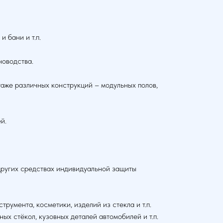
 бани и т.п.
новодства.
аже различных конструкций – модульных полов,
й.
других средствах индивидуальной защиты
румента, косметики, изделий из стекла и т.п.
ых стёкол, кузовных деталей автомобилей и т.п.