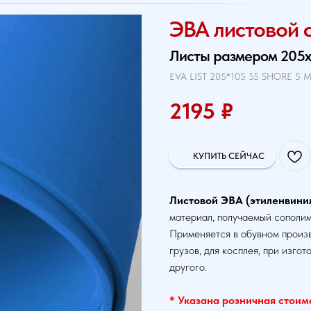
ЭВА листовой 
Листы размером 205х1
EVA LIST 205*105 55 SHORE 5 
2195
₽
КУПИТЬ СЕЙЧАС
Листовой ЭВА (этиленвини
материал, получаемый сополи
Применяется в обувном произв
грузов, для косплея, при изго
другого.
* Указана розничная стоимос