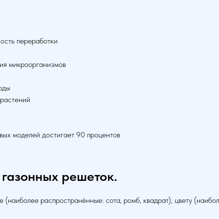
ность переработки
ния микроорганизмов
оды
 растений
овых моделей достигает 90 процентов
 газонных решеток.
(наиболее распространённые: сота, ромб, квадрат), цвету (наибо