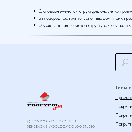
благодаря ячеистой структуре, она легко проп
в плодородном грунте, заполняющем ячейки реш
обусловленная ячеистой структурой жесткость
Типы 
Промышл
Покрыти
Покрыти
© 2025 PROFYPOL GROUP LLC
Покрыти
XENDEXOX & WOOLOOMOOLOO STUDIO