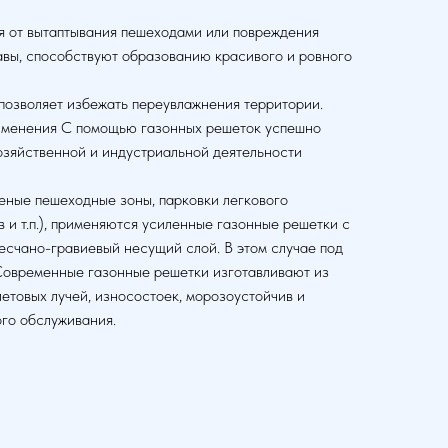
ия от вытаптывания пешеходами или повреждения
равы, способствуют образованию красивого и ровного
позволяет избежать переувлажнения территории.
применения С помощью газонных решеток успешно
озяйственной и индустриальной деятельности
леные пешеходные зоны, парковки легкового
 и т.п.), применяются усиленные газонные решетки с
есчано-гравиевый несущий слой. В этом случае под
 Современные газонные решетки изготавливают из
летовых лучей, износостоек, морозоустойчив и
ого обслуживания.