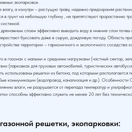
ваемых экопарковок .
 влагу, а изнутри – растущую траву, надежно предохраняя растен
я в грунт на небольшую глубину , не препятствуют прорастанию т
 системой.
 дренажным слоем эффективно выводить воду в нижние слои почвы 
 перестают буксовать даже в сырую, дождливую погоду. Область 
стройстве территории – гармоничного и экологичного соседства х
о в газонах с малыми и средними нагрузками (частный сектор, зе
ии (парковках для грузовых автомобилей, туристических автобусов
ть использованы решетки из бетона, под которыми располагается п
бые коммуникации (водопровод, канализация и др.). Особенности
лиянию влаги, не разрушается от перепада температур и ультрафио
шетки способны эффективно служить не менее 20 лет без техническ
газонной решетки, экопарковки: