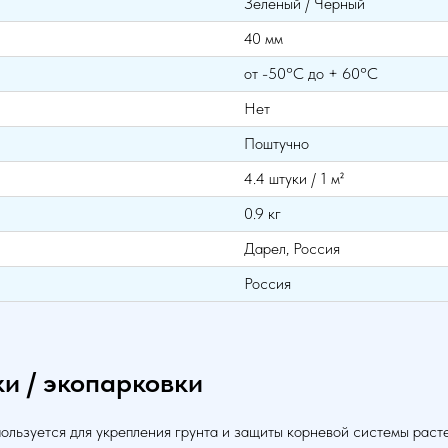
Зеленый / Черный
40 мм
от -50°С до + 60°С
Нет
Поштучно
4.4 штуки / 1 м²
0.9 кг
Дарел, Россия
Россия
и / экопарковки
пользуется для укрепления грунта и защиты корневой системы раст