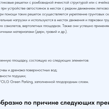
тиковые решетки с ромбовидной ячеистой структурой или с ячейка
при устройстве автостоянок в местах с редким движением легковог
При помощи таких решеток осуществляется укрепление грунтовых ск
льные нагрузки и используются в местах движения и парковки груз
ких самолетов, вертолетных площадках. Также они успешно применяю
ичными материалами (дерн, гравий и др.).
оенную площадку, состоящую из следующих элементов:
очвы и дренажа поверхностных вод;
вности подушки;
FOLG Green Parking, заполненной плодородным слоем.
образно по причине следующих пре