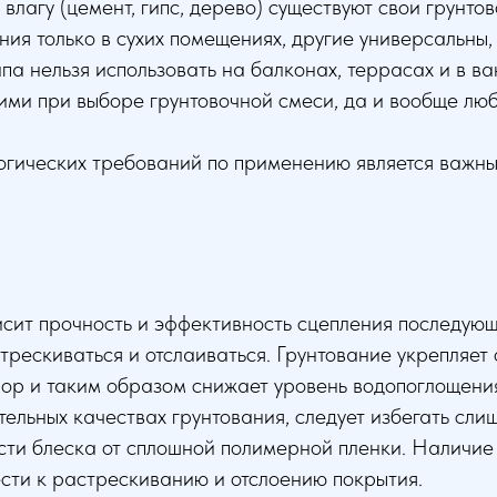
влагу (цемент, гипс, дерево) существуют свои грунто
ия только в сухих помещениях, другие универсальны, т
ипа нельзя использовать на балконах, террасах и в в
ми при выборе грунтовочной смеси, да и вообще люб
огических требований по применению является важны
исит прочность и эффективность сцепления последующ
астрескиваться и отслаиваться. Грунтование укрепляе
пор и таким образом снижает уровень водопоглощени
тельных качествах грунтования, следует избегать сл
ости блеска от сплошной полимерной пленки. Наличие
сти к растрескиванию и отслоению покрытия.