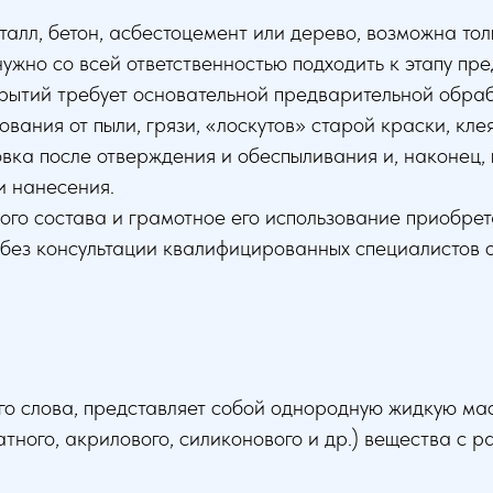
алл, бетон, асбестоцемент или дерево, возможна тол
ужно со всей ответственностью подходить к этапу пр
рытий требует основательной предварительной обра
вания от пыли, грязи, «лоскутов» старой краски, клея
ка после отверждения и обеспыливания и, наконец, 
и нанесения.
ного состава и грамотное его использование приобр
 без консультации квалифицированных специалистов 
го слова, представляет собой однородную жидкую мас
тного, акрилового, силиконового и др.) вещества с р