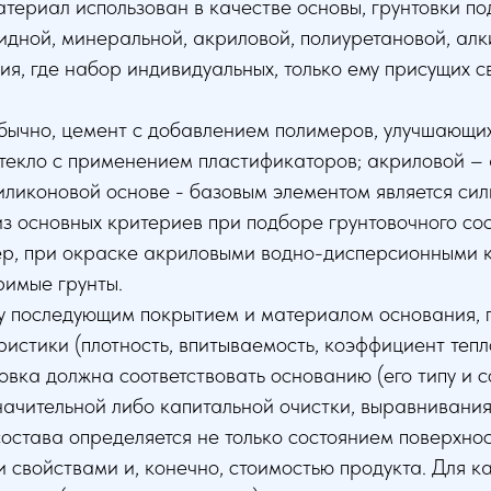
атериал использован в качестве основы, грунтовки п
идной, минеральной, акриловой, полиуретановой, алк
ия, где набор индивидуальных, только ему присущих
обычно, цемент с добавлением полимеров, улучшающих
стекло с применением пластификаторов; акриловой –
силиконовой основе - базовым элементом является си
з основных критериев при подборе грунтовочного сост
ер, при окраске акриловыми водно-дисперсионными 
римые грунты.
у последующим покрытием и материалом основания, 
стики (плотность, впитываемость, коэффициент теплов
вка должна соответствовать основанию (его типу и 
начительной либо капитальной очистки, выравнивания
состава определяется не только состоянием поверхно
 свойствами и, конечно, стоимостью продукта. Для ка