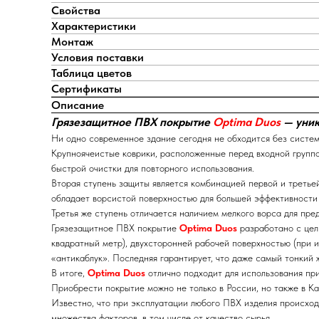
Свойства
Характеристики
Монтаж
Условия поставки
Таблица цветов
Сертификаты
Описание
Грязезащитное ПВХ покрытие
Optima Duos
— уник
Ни одно современное здание сегодня не обходится без систем
Крупноячеистые коврики, расположенные перед входной группо
быстрой очистки для повторного использования.
Вторая ступень защиты является комбинацией первой и третьей
обладает ворсистой поверхностью для большей эффективности 
Третья же ступень отличается наличием мелкого ворса для пр
Грязезащитное ПВХ покрытие
Optima Duos
разработано с цел
квадратный метр), двухсторонней рабочей поверхностью (при и
«антикаблук». Последняя гарантирует, что даже самый тонкий 
В итоге,
Optima Duos
отлично подходит для использования при 
Приобрести покрытие можно не только в России, но также в Ка
Известно, что при эксплуатации любого ПВХ изделия происходи
множества факторов, в том числе от качество сырья.