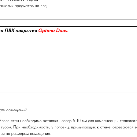
тяжелых предметов на пол;
го ПВХ покрытия
Optima Duos:
три помещений.
Возле стен необходимо оставлять зазор 5-10 мм для компенсации теплово
нтусом. При необходимости, у половиц, примыкающих к стене, отрезаются
тия по размерам помещения.