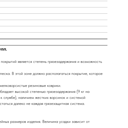
упп
.
 покрытий является степень грязезадержания и возможность
песка. В этой зоне должно располагаться покрытие, которое
 мелковорсистые резиновые коврики.
бладает высокой степенью грязезадержания (9 кг на
 к службе), наличием жестких ворсинок и системой
астаться далеко не каждая грязезащитная система.
ейных размеров изделия. Величина усадки зависит от