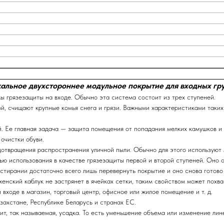
альное двухстороннее модульное покрытие для входных гр
ы грязезащиты на входе. Обычно эта система состоит из трех ступеней.
й, счищают крупные комья снега и грязи. Важными характеристиками таких
. Ее главная задача — защита помещения от попадания мелких камушков и 
очистки обуви.
едотвращения распространения уличной пыли. Обычно для этого используют
ью использования в качестве грязезащиты первой и второй ступеней. Оно о
стирании достаточно всего лишь перевернуть покрытие и оно снова готово
женский каблук не застрянет в ячейках сетки, таким свойством может похв
входе в магазин, торговый центр, офисное или жилое помещение и т. д.
захстане, Республике Беларусь и странах ЕС.
т, так называемая, усадка. То есть уменьшение объема или изменение лин