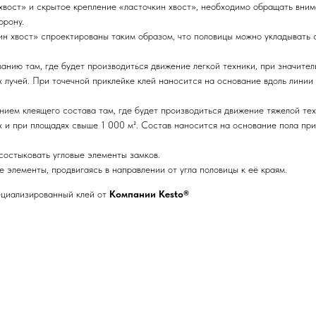
хвост» и скрытое крепление «ласточкин хвост», необходимо обращать вним
орону.
ин хвост» спроектированы таким образом, что половицы можно укладывать
анию там, где будет производиться движение легкой техники, при значител
учей. При точечной приклейке клей наносится на основание вдоль линии ст
ем клеящего состава там, где будет производиться движение тяжелой техн
 и при площадях свыше 1 000 м². Состав наносится на основание пола при
состыковать угловые элементы замков.
 элементы, продвигаясь в направлении от угла половицы к её краям.
ециализированный клей от
Компании Kesto®