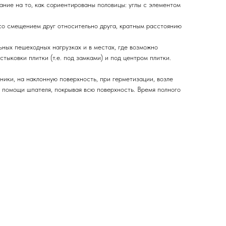
ание на то, как сориентированы половицы: углы с элементом
 со смещением друг относительно друга, кратным расстоянию
ьных пешеходных нагрузках и в местах, где возможно
ыковки плитки (т.е. под замками) и под центром плитки.
ики, на наклонную поверхность, при герметизации, возле
 помощи шпателя, покрывая всю поверхность. Время полного