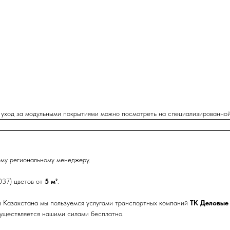
и уход за модульными покрытиями можно посмотреть на специализированно
му региональному менеджеру.
037) цветов от
5 м²
.
 и Казахстана мы пользуемся услугами транспортных компаний
ТК Деловые 
существляется нашими силами бесплатно.