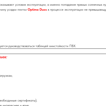
оказывают условия эксплуатации, а именно попадание прямых солнечных лу
чину усадки плитки
Optima Duos
в процессе эксплуатации не превышающу
уется руководствоваться таблицей химстойкости ПВХ.
uos
:
агрузкам;
необходимые сертификаты);
е интереснее и ярче;