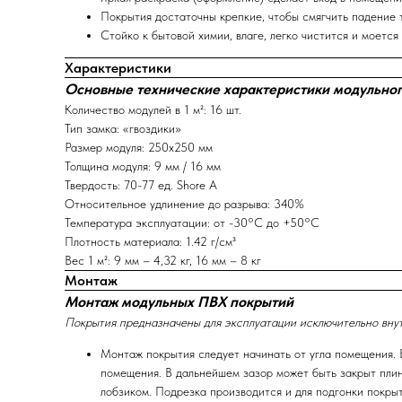
Покрытия достаточны крепкие, чтобы смягчить падение 
Стойко к бытовой химии, влаге, легко чистится и моется
Характеристики
Основные технические характеристики модульно
Количество модулей в 1 м²: 16 шт.
Тип замка: «гвоздики»
Размер модуля: 250х250 мм
Толщина модуля: 9 мм / 16 мм
Твердость: 70-77 ед. Shore A
Относительное удлинение до разрыва: 340%
Температура эксплуатации: от -30°С до +50°С
Плотность материала: 1.42 г/см³
Вес 1 м²: 9 мм – 4,32 кг, 16 мм – 8 кг
Монтаж
Монтаж модульных ПВХ покрытий
Покрытия предназначены для эксплуатации исключительно вну
Монтаж покрытия следует начинать от угла помещения. 
помещения. В дальнейшем зазор может быть закрыт пли
лобзиком. Подрезка производится и для подгонки покры