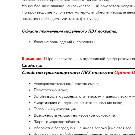
Но наибольшее влияние на количественный показатель усадки 
На производстве используют материалы, обеспечивающие вели
покрытия необходимо учитывать факт усадки.
Область применения модульного ПВХ покрытия:
Входные зоны зданий и помещений
Внимание!!!
При эксплуатации в агрессивной среде рекоменд
Свойства
Свойства грязезащитного ПВХ покрытия
Optima D
Усовершенствованный состав сырья;
Простота монтажа;
Устойчивость к ударным, статическим и динамическим н
Амортизация и надежная защита основания пола;
Тепло - и шумоизоляция;
Возможность укладки на неровное основание;
Жаро- и морозостойкость
Абсолютно безвредно и не имеет запаха (имеются все 
Яркая раскраска (оформление) сделает вход в помещени