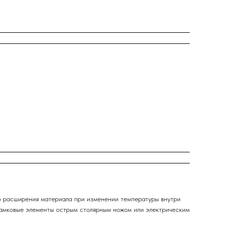
го расширения материала при изменении температуры внутри
 замковые элементы острым столярным ножом или электрическим