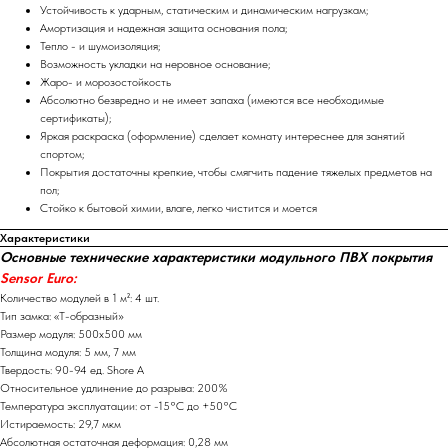
Устойчивость к ударным, статическим и динамическим нагрузкам;
Амортизация и надежная защита основания пола;
Тепло - и шумоизоляция;
Возможность укладки на неровное основание;
Жаро- и морозостойкость
Абсолютно безвредно и не имеет запаха (имеются все необходимые
сертификаты);
Яркая раскраска (оформление) сделает комнату интереснее для занятий
спортом;
Покрытия достаточны крепкие, чтобы смягчить падение тяжелых предметов на
пол;
Стойко к бытовой химии, влаге, легко чистится и моется
Характеристики
Основные технические характеристики модульного ПВХ покрытия
Sensor Euro:
Количество модулей в 1 м²: 4 шт.
Тип замка: «Т-образный»
Размер модуля: 500х500 мм
Толщина модуля: 5 мм, 7 мм
Твердость: 90-94 ед. Shore A
Относительное удлинение до разрыва: 200%
Температура эксплуатации: от -15°С до +50°С
Истираемость: 29,7 мкм
Абсолютная остаточная деформация: 0,28 мм