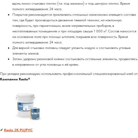
вдоль линии стыковки плитки (т.е. под замками) и под центром плитки. Время
полного затвердевания: 24 часа.
Покрытие рекомендуется приклеивать сплошным нанесением клеящего состава
там, где будет производиться движение тяжелой техники, на наклонную
поверхность, при герметизации, возле нагревательных приборов, в
неотапливаемых помещениях и при площадях свыше 1 000 м². Состав наносится
на основание пола при помощи шпателя, покрывая всю поверхность. Время
полного затвердевания: 24 часа.
Для верной стыковки половиц следует уложить модули и состыковать угловые
элементы замков.
Затем, ударами резиновой киянки состыковать остальные элементы, продвигаясь
в направлении от угла половицы к её краям.
При укладке рекомендуем использовать профессиональный специализированный клей от
Компании Kesto®
✓
Kesto 2K PU/PVC