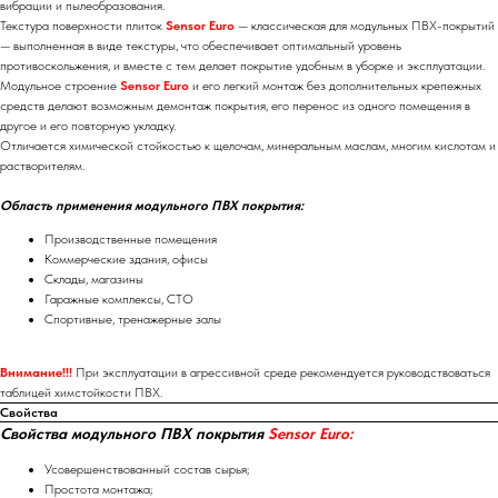
вибрации и пылеобразования.
Текстура поверхности плиток
Sensor Euro
— классическая для модульных ПВХ-покрытий
— выполненная в виде текстуры, что обеспечивает оптимальный уровень
противоскольжения, и вместе с тем делает покрытие удобным в уборке и эксплуатации.
Модульное строение
Sensor Euro
и его легкий монтаж без дополнительных крепежных
средств делают возможным демонтаж покрытия, его перенос из одного помещения в
другое и его повторную укладку.
Отличается химической стойкостью к щелочам, минеральным маслам, многим кислотам и
растворителям.
Область применения модульного ПВХ покрытия:
Производственные помещения
Коммерческие здания, офисы
Склады, магазины
Гаражные комплексы, СТО
Спортивные, тренажерные залы
Внимание!!!
При эксплуатации в агрессивной среде рекомендуется руководствоваться
таблицей химстойкости ПВХ.
Свойства
Свойства модульного ПВХ покрытия
Sensor Euro:
Усовершенствованный состав сырья;
Простота монтажа;