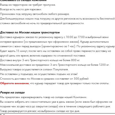
Самовывоз со склада Компании
Въезд на территорию не требует пропуска.
Всегда есть место для парковки.
Принимаем под загрузку автомобили любого размера.
Для большегрузных машин под погрузку из других регионов есть возможность бесплатной
стоянки автомобиля на ночь по предварительной договоренности.
Доставка по Москве нашим транспортом
Доставка курьером заказа по указанному адресу с 10:00 до 17:00 в выбранный вами
интервал времени (из предложенных при оформлении заказа). Курьер дополнительно
свяжется с вами перед выездом (ориентировочно за 1 час). По указанному адресу курьер
будет ждать 15 минут, после чего мы оставляем за собой право перенести доставку на
другой день или время, включив издержки по отмененной поставке.
Доставка внутри 3-его Транспортного кольца не более 800 кг.
Максимальная доставка за пределами 3-его Транспортного кольца не более 1200 кг.
Выгрузка товара осуществляется силами Покупателя.
Не оставляем у подъезда, не осуществляем подъем на этаж!
Стоимость доставки по Москве в среднем составляет от 500 рублей
Обратите внимание
, что курьер передает товар для проверки только после оплаты.
Резерв на складе
Мы предлагаем зарезервировать товар на складе нашей Компании.
Вы можете забрать его самостоятельно уже в день заказа (если заказ был оформлен не
позднее чем за два часа до закрытия склада) или в течение следующего рабочего дня.
Товар резервируется для вас на выбранном складе на три дня.