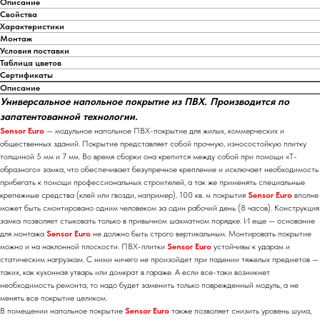
Описание
Свойства
Характеристики
Монтаж
Условия поставки
Таблица цветов
Сертификаты
Описание
Универсальное напольное покрытие из ПВХ. Производится по
запатентованной технологии.
Sensor Euro
— модульное напольное ПВХ-покрытие для жилых, коммерческих и
общественных зданий. Покрытие представляет собой прочную, износостойкую плитку
толщиной 5 мм и 7 мм. Во время сборки она крепится между собой при помощи «Т-
образного» замка, что обеспечивает безупречное крепление и исключает необходимость
прибегать к помощи профессиональных строителей, а так же применять специальные
крепежные средства (клей или гвозди, например). 100 кв. м покрытия
Sensor Euro
вполне
может быть смонтировано одним человеком за один рабочий день (8 часов). Конструкция
замка позволяет стыковать только в привычном шахматном порядке. И еще — основание
для монтажа
Sensor Euro
не должно быть строго вертикальным. Монтировать покрытие
можно и на наклонной плоскости. ПВХ-плитки
Sensor Euro
устойчивы к ударам и
статическим нагрузкам. С ними ничего не произойдет при падении тяжелых предметов —
таких, как кухонная утварь или домкрат в гараже. А если все-таки возникнет
необходимость ремонта, то надо будет заменить только поврежденный модуль, а не
менять все покрытие целиком.
В помещении напольное покрытие
Sensor Euro
также позволяет снизить уровень шума,