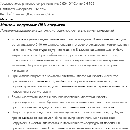
Удельное электрическое сопротивление: 5,83х10¹¹ Ом по EN 1081
Плотность материала: 1.42 г/см³
Вес 1 м²: 5 мм — 5,8 кг, 7 мм — 7,84 кг
Монтаж
Монтаж модульных ПВХ покрытий
Покрытия предназначены для эксплуатации исключительно внутри помещений.
Монтаж покрытия следует начинать от угла помещения. Возле стен необходимо
оставлять зазор 5-10 мм для компенсации теплового расширения материала при
изменении температуры внутри помещения. В дальнейшем зазор может быть
закрыт плинтусом. При необходимости, у половиц, примыкающих к стене,
отрезаются замковые элементы острым столярным ножом или электрическим
лобзиком. Подрезка производится и для подгонки покрытия по размерам
помещения.
При укладке покрытия с замковой системой «ласточкин хвост» и скрытое
крепление «ласточкин хвост», необходимо обращать внимание на то, как
сориентированы половицы: углы с элементом замка в виде стрелки должны быть
направлены в одну сторону.
Замки «ласточкин хвост» и скрытое крепление «ласточкин хвост»
спроектированы таким образом, что половицы можно укладывать со смещением
друг относительно друга, кратным расстоянию между элементами замка.
Покрытие рекомендуется «точечно» приклеивать к основанию там, где будет
производиться движение легкой техники, при значительных пешеходных
нагрузках и в местах, где возможно повышение температуры от попадания
прямых солнечных лучей. При точечной приклейке клей наносится на основание