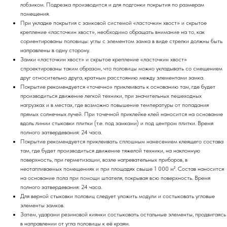
лобзиком. Подрезка производится и для подгонки покрытия по размерам
помещения.
При укладке покрытия с замковой системой «ласточкин хвост» и скрытое
крепление «ласточкин хвост», необходимо обращать внимание на то, как
сориентированы половицы: углы с элементом замка в виде стрелки должны быть
направлены в одну сторону.
Замки «ласточкин хвост» и скрытое крепление «ласточкин хвост»
спроектированы таким образом, что половицы можно укладывать со смещением
друг относительно друга, кратным расстоянию между элементами замка.
Покрытие рекомендуется «точечно» приклеивать к основанию там, где будет
производиться движение легкой техники, при значительных пешеходных
нагрузках и в местах, где возможно повышение температуры от попадания
прямых солнечных лучей. При точечной приклейке клей наносится на основание
вдоль линии стыковки плитки (т.е. под замками) и под центром плитки. Время
полного затвердевания: 24 часа.
Покрытие рекомендуется приклеивать сплошным нанесением клеящего состава
там, где будет производиться движение тяжелой техники, на наклонную
поверхность, при герметизации, возле нагревательных приборов, в
неотапливаемых помещениях и при площадях свыше 1 000 м². Состав наносится
на основание пола при помощи шпателя, покрывая всю поверхность. Время
полного затвердевания: 24 часа.
Для верной стыковки половиц следует уложить модули и состыковать угловые
элементы замков.
Затем, ударами резиновой киянки состыковать остальные элементы, продвигаясь
в направлении от угла половицы к её краям.