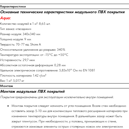
Характеристики
Основные технические характеристики модульного ПВХ покрытия
Aqua:
Количество модулей в 1 м²: 8,65 шт.
Тип замка: «гвоздики»
Размер модуля: 340х340 мм
Толщина модуля: 9 мм
Твердость: 70-77 ед. Shore A
Относительное удлинение до разрыва: 340%
Температура эксплуатации: от -15°С до +50°С
Истираемость: 29,7 мкм
Абсолютная остаточная деформация: 0,28 мм
Удельное электрическое сопротивление: 5,83х10¹¹ Ом по EN 1081
Плотность материала: 1.42 г/см³
Вес 1 м²: 5,017 кг
Монтаж
Монтаж модульных ПВХ покрытий
Покрытия предназначены для эксплуатации исключительно внутри помещений.
Монтаж покрытия следует начинать от угла помещения. Возле стен необходимо
оставлять зазор 5-10 мм для компенсации теплового расширения материала при
изменении температуры внутри помещения. В дальнейшем зазор может быть
закрыт плинтусом. При необходимости, у половиц, примыкающих к стене,
отрезаются замковые элементы острым столярным ножом или электрическим