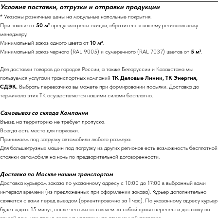
Условия поставки, отгрузки и отправки продукции
* Указаны розничные цены на модульные напольные покрытия.
При заказе от
50 м²
предусмотрены скидки, обратитесь к вашему региональному
менеджеру.
Минимальный заказ одного цвета от
10 м²
.
Минимальный заказ черного (RAL 9005) и сумеречного (RAL 7037) цветов от
5 м²
.
Для доставки товаров до городов России, а также Белоруссии и Казахстана мы
пользуемся услугами транспортных компаний
ТК Деловые Линии, ТК Энергия,
СДЭК.
Выбрать перевозчика вы можете при формировании посылки. Доставка до
терминала этих ТК осуществляется нашими силами бесплатно.
Самовывоз со склада Компании
Въезд на территорию не требует пропуска.
Всегда есть место для парковки.
Принимаем под загрузку автомобили любого размера.
Для большегрузных машин под погрузку из других регионов есть возможность бесплатной
стоянки автомобиля на ночь по предварительной договоренности.
Доставка по Москве нашим транспортом
Доставка курьером заказа по указанному адресу с 10:00 до 17:00 в выбранный вами
интервал времени (из предложенных при оформлении заказа). Курьер дополнительно
свяжется с вами перед выездом (ориентировочно за 1 час). По указанному адресу курьер
будет ждать 15 минут, после чего мы оставляем за собой право перенести доставку на