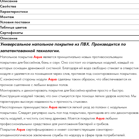
Описание
Свойства
Характеристики
Монтаж
Условия поставки
Таблица цветов
Сертификаты
Описание
Универсальное напольное покрытие из ПВХ. Производится по
запатентованной технологии.
Напольное покрытие
Aqua
является принципиально новым противоскользящим
покрытием для бассейнов, бань и саун. Оно состоит из отдельных модулей, каждый из
которых оснащен дренажной системой. Благодаря ей вода свободно стекает в отверстия
модуля и удаляется из помещения через слив, протекая под смонтированным покрытием.
С изнаночной стороны модули
Aqua
сделаны таким образом, что обеспечивается их
прочное сцепление с любыми видами полов.
Монтировать и демонтировать покрытие для бассейна крайне просто и быстро.
Конструкция модулей такова, что они стыкуются при помощи легких ударов молотка. Мы
гарантируем высокую надежность и прочность стыковки.
Неоспоримым преимуществом
Aqua
является легкий уход за полами с модульным
покрытием. Следует регулярно мыть пол под покрытием, приподняв его или демонтировав
часть модулей, и чистить систему дренажа. Моется покрытие
Aqua
любыми
профессиональными средствами для уничтожения бактерий и грибков.
Покрытие
Aqua
сертифицировано и имеет соответствующее санитарно-
эпидемиологическое заключение службы по надзору в сфере прав потребителей.