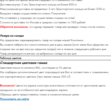
другой день или время, включив издержки по отмененной поставке.
Доставка внутри 3-его Транспортного кольца не более 800 кг.
Максимальная доставка за пределами 3-его Транспортного кольца не более 1200 кг.
Выгрузка товара осуществляется силами Покупателя.
Не оставляем у подъезда, не осуществляем подъем на этаж!
Стоимость доставки по Москве в среднем составляет от 500 рублей
Обратите внимание
, что курьер передает товар для проверки только после оплаты.
Резерв на складе
Мы предлагаем зарезервировать товар на складе нашей Компании.
Вы можете забрать его самостоятельно уже в день заказа (если заказ был оформлен не
позднее чем за два часа до закрытия склада) или в течение следующего рабочего дня.
Товар резервируется для вас на выбранном складе на три дня.
Таблица цветов
Стандартная цветовая гамма
Цветовая гамма по каталогу RAL, состоящая из 16 цветов.
Мы подберем дополнительный цвет подходящий для Вас в соответствии с пожеланиями
или корпоративными цветами (при заказе свыше 300 м²).
Внимание!
Цвета на экране монитора значительно отличаются от оригиналов цвета
продукции из-за особенностей цветопередачи экрана.
Образцы цвета предоставлены только в ознакомительных целях.
Посмотреть на сайте