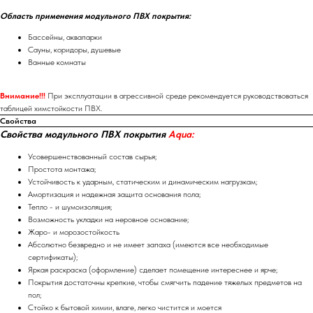
Область применения модульного ПВХ покрытия:
Бассейны, аквапарки
Сауны, коридоры, душевые
Ванные комнаты
Внимание!!!
При эксплуатации в агрессивной среде рекомендуется руководствоваться
таблицей химстойкости ПВХ.
Свойства
Свойства модульного ПВХ покрытия
Aqua:
Усовершенствованный состав сырья;
Простота монтажа;
Устойчивость к ударным, статическим и динамическим нагрузкам;
Амортизация и надежная защита основания пола;
Тепло - и шумоизоляция;
Возможность укладки на неровное основание;
Жаро- и морозостойкость
Абсолютно безвредно и не имеет запаха (имеются все необходимые
сертификаты);
Яркая раскраска (оформление) сделает помещение интереснее и ярче;
Покрытия достаточны крепкие, чтобы смягчить падение тяжелых предметов на
пол;
Стойко к бытовой химии, влаге, легко чистится и моется