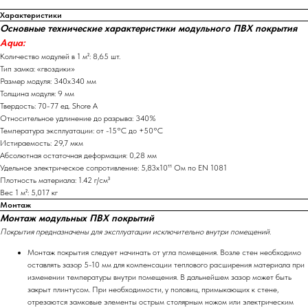
Характеристики
Основные технические характеристики модульного ПВХ покрытия
Aqua:
Количество модулей в 1 м²: 8,65 шт.
Тип замка: «гвоздики»
Размер модуля: 340х340 мм
Толщина модуля: 9 мм
Твердость: 70-77 ед. Shore A
Относительное удлинение до разрыва: 340%
Температура эксплуатации: от -15°С до +50°С
Истираемость: 29,7 мкм
Абсолютная остаточная деформация: 0,28 мм
Удельное электрическое сопротивление: 5,83х10¹¹ Ом по EN 1081
Плотность материала: 1.42 г/см³
Вес 1 м²: 5,017 кг
Монтаж
Монтаж модульных ПВХ покрытий
Покрытия предназначены для эксплуатации исключительно внутри помещений.
Монтаж покрытия следует начинать от угла помещения. Возле стен необходимо
оставлять зазор 5-10 мм для компенсации теплового расширения материала при
изменении температуры внутри помещения. В дальнейшем зазор может быть
закрыт плинтусом. При необходимости, у половиц, примыкающих к стене,
отрезаются замковые элементы острым столярным ножом или электрическим