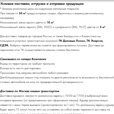
Условия поставки, отгрузки и отправки продукции
* Указаны розничные цены на модульные напольные покрытия.
При заказе от
50 м²
предусмотрены скидки, обратитесь к вашему региональному
менеджеру.
Минимальный заказ одного цвета от
10 м²
.
Минимальный заказ черного (RAL 9005) и сумеречного (RAL 7037) цветов от
5 м²
.
Для доставки товаров до городов России, а также Белоруссии и Казахстана мы
пользуемся услугами транспортных компаний
ТК Деловые Линии, ТК Энергия,
СДЭК.
Выбрать перевозчика вы можете при формировании посылки. Доставка до
терминала этих ТК осуществляется нашими силами бесплатно.
Самовывоз со склада Компании
Въезд на территорию не требует пропуска.
Всегда есть место для парковки.
Принимаем под загрузку автомобили любого размера.
Для большегрузных машин под погрузку из других регионов есть возможность бесплатной
стоянки автомобиля на ночь по предварительной договоренности.
Доставка по Москве нашим транспортом
Доставка курьером заказа по указанному адресу с 10:00 до 17:00 в выбранный вами
интервал времени (из предложенных при оформлении заказа). Курьер дополнительно
свяжется с вами перед выездом (ориентировочно за 1 час). По указанному адресу курьер
будет ждать 15 минут, после чего мы оставляем за собой право перенести доставку на