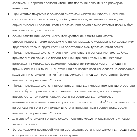
лобзиком. Подрезка производится и для подгонки покрытия по размерам
помещения.
При укладке покрытия с замковой системой «ласточкин хвост» и скрытое
крепление «ласточкин хвост», необходимо обращать внимание на то, как
сориентированы половицы: углы с элементом замка в виде стрелки должны быть
направлены в одну сторону.
Замки «ласточкин хвост» и скрытое крепление «ласточкин хвост»
спроектированы таким образом, что половицы можно укладывать со смещением
друг относительно друга, кратным расстоянию между элементами замка.
Покрытие рекомендуется «точечно» приклеивать к основанию там, где будет
производиться движение легкой техники, при значительных пешеходных
нагрузках и в местах, где возможно повышение температуры от попадания
прямых солнечных лучей. При точечной приклейке клей наносится на основание
вдоль линии стыковки плитки (т.е. под замками) и под центром плитки. Время
полного затвердевания: 24 часа.
Покрытие рекомендуется приклеивать сплошным нанесением клеящего состава
там, где будет производиться движение тяжелой техники, на наклонную
поверхность, при герметизации, возле нагревательных приборов, в
неотапливаемых помещениях и при площадях свыше 1 000 м². Состав наносится
на основание пола при помощи шпателя, покрывая всю поверхность. Время
полного затвердевания: 24 часа.
Для верной стыковки половиц следует уложить модули и состыковать угловые
элементы замков.
Затем, ударами резиновой киянки состыковать остальные элементы, продвигаясь
в направлении от угла половицы к её краям.