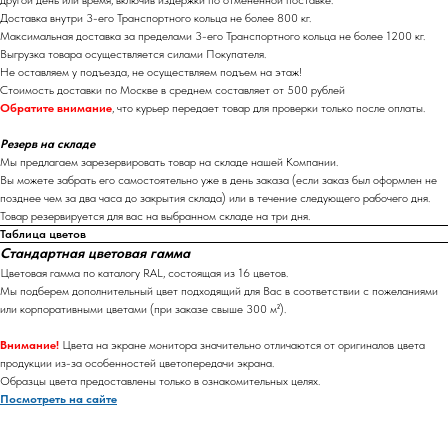
другой день или время, включив издержки по отмененной поставке.
Доставка внутри 3-его Транспортного кольца не более 800 кг.
Максимальная доставка за пределами 3-его Транспортного кольца не более 1200 кг.
Выгрузка товара осуществляется силами Покупателя.
Не оставляем у подъезда, не осуществляем подъем на этаж!
Стоимость доставки по Москве в среднем составляет от 500 рублей
Обратите внимание
, что курьер передает товар для проверки только после оплаты.
Резерв на складе
Мы предлагаем зарезервировать товар на складе нашей Компании.
Вы можете забрать его самостоятельно уже в день заказа (если заказ был оформлен не
позднее чем за два часа до закрытия склада) или в течение следующего рабочего дня.
Товар резервируется для вас на выбранном складе на три дня.
Таблица цветов
Стандартная цветовая гамма
Цветовая гамма по каталогу RAL, состоящая из 16 цветов.
Мы подберем дополнительный цвет подходящий для Вас в соответствии с пожеланиями
или корпоративными цветами (при заказе свыше 300 м²).
Внимание!
Цвета на экране монитора значительно отличаются от оригиналов цвета
продукции из-за особенностей цветопередачи экрана.
Образцы цвета предоставлены только в ознакомительных целях.
Посмотреть на сайте