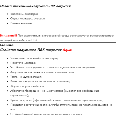
Область применения модульного ПВХ покрытия:
Бассейны, аквапарки
Сауны, коридоры, душевые
Ванные комнаты
Внимание!!!
При эксплуатации в агрессивной среде рекомендуется руководствоваться
таблицей химстойкости ПВХ.
Свойства
Свойства модульного ПВХ покрытия
Aqua:
Усовершенствованный состав сырья;
Простота монтажа;
Устойчивость к ударным, статическим и динамическим нагрузкам;
Амортизация и надежная защита основания пола;
Тепло - и шумоизоляция;
Возможность укладки на неровное основание;
Жаро- и морозостойкость
Абсолютно безвредно и не имеет запаха (имеются все необходимые
сертификаты);
Яркая раскраска (оформление) сделает помещение интереснее и ярче;
Покрытия достаточны крепкие, чтобы смягчить падение тяжелых предметов на
пол;
Стойко к бытовой химии, влаге, легко чистится и моется