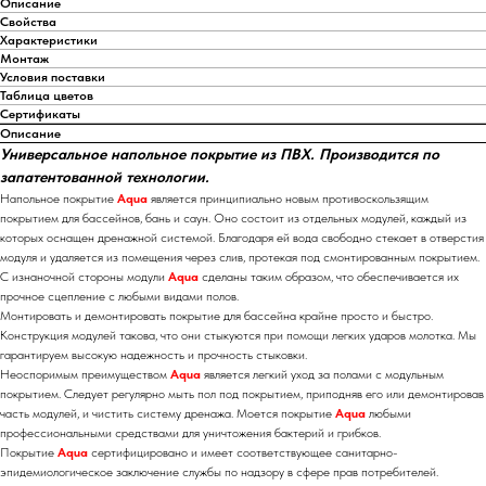
Описание
Свойства
Характеристики
Монтаж
Условия поставки
Таблица цветов
Сертификаты
Описание
Универсальное напольное покрытие из ПВХ. Производится по
запатентованной технологии.
Напольное покрытие
Aqua
является принципиально новым противоскользящим
покрытием для бассейнов, бань и саун. Оно состоит из отдельных модулей, каждый из
которых оснащен дренажной системой. Благодаря ей вода свободно стекает в отверстия
модуля и удаляется из помещения через слив, протекая под смонтированным покрытием.
С изнаночной стороны модули
Aqua
сделаны таким образом, что обеспечивается их
прочное сцепление с любыми видами полов.
Монтировать и демонтировать покрытие для бассейна крайне просто и быстро.
Конструкция модулей такова, что они стыкуются при помощи легких ударов молотка. Мы
гарантируем высокую надежность и прочность стыковки.
Неоспоримым преимуществом
Aqua
является легкий уход за полами с модульным
покрытием. Следует регулярно мыть пол под покрытием, приподняв его или демонтировав
часть модулей, и чистить систему дренажа. Моется покрытие
Aqua
любыми
профессиональными средствами для уничтожения бактерий и грибков.
Покрытие
Aqua
сертифицировано и имеет соответствующее санитарно-
эпидемиологическое заключение службы по надзору в сфере прав потребителей.