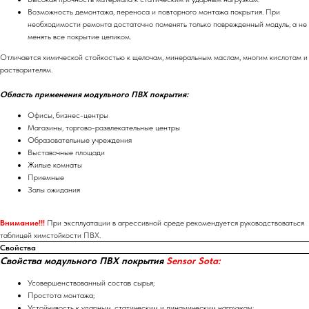
Возможность демонтажа, переноса и повторного монтажа покрытия. При
необходимости ремонта достаточно поменять только поврежденный модуль, а не
менять все покрытие целиком.
Отличается химической стойкостью к щелочам, минеральным маслам, многим кислотам и
растворителям.
Область применения модульного ПВХ покрытия:
Офисы, бизнес-центры
Магазины, торгово-развлекательные центры
Образовательные учреждения
Выставочные площади
Жилые комнаты
Приемные
Залы ожидания
Внимание!!!
При эксплуатации в агрессивной среде рекомендуется руководствоваться
таблицей химстойкости ПВХ.
Свойства
Свойства модульного ПВХ покрытия
Sensor Sota:
Усовершенствованный состав сырья;
Простота монтажа;
Устойчивость к ударным, статическим и динамическим нагрузкам;