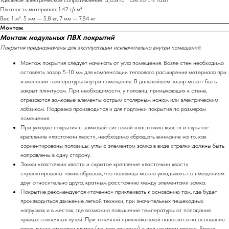
Удельное электрическое сопротивление: 5,83х10¹¹ Ом по EN 1081
Плотность материала: 1.42 г/см³
Вес 1 м²: 5 мм — 5,8 кг, 7 мм — 7,84 кг
Монтаж
Монтаж модульных ПВХ покрытий
Покрытия предназначены для эксплуатации исключительно внутри помещений.
Монтаж покрытия следует начинать от угла помещения. Возле стен необходимо
оставлять зазор 5-10 мм для компенсации теплового расширения материала при
изменении температуры внутри помещения. В дальнейшем зазор может быть
закрыт плинтусом. При необходимости, у половиц, примыкающих к стене,
отрезаются замковые элементы острым столярным ножом или электрическим
лобзиком. Подрезка производится и для подгонки покрытия по размерам
помещения.
При укладке покрытия с замковой системой «ласточкин хвост» и скрытое
крепление «ласточкин хвост», необходимо обращать внимание на то, как
сориентированы половицы: углы с элементом замка в виде стрелки должны быть
направлены в одну сторону.
Замки «ласточкин хвост» и скрытое крепление «ласточкин хвост»
спроектированы таким образом, что половицы можно укладывать со смещением
друг относительно друга, кратным расстоянию между элементами замка.
Покрытие рекомендуется «точечно» приклеивать к основанию там, где будет
производиться движение легкой техники, при значительных пешеходных
нагрузках и в местах, где возможно повышение температуры от попадания
прямых солнечных лучей. При точечной приклейке клей наносится на основание
вдоль линии стыковки плитки (т.е. под замками) и под центром плитки. Время