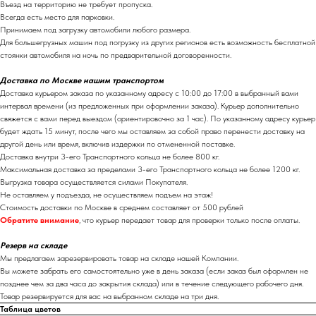
Въезд на территорию не требует пропуска.
Всегда есть место для парковки.
Принимаем под загрузку автомобили любого размера.
Для большегрузных машин под погрузку из других регионов есть возможность бесплатной
стоянки автомобиля на ночь по предварительной договоренности.
Доставка по Москве нашим транспортом
Доставка курьером заказа по указанному адресу с 10:00 до 17:00 в выбранный вами
интервал времени (из предложенных при оформлении заказа). Курьер дополнительно
свяжется с вами перед выездом (ориентировочно за 1 час). По указанному адресу курьер
будет ждать 15 минут, после чего мы оставляем за собой право перенести доставку на
другой день или время, включив издержки по отмененной поставке.
Доставка внутри 3-его Транспортного кольца не более 800 кг.
Максимальная доставка за пределами 3-его Транспортного кольца не более 1200 кг.
Выгрузка товара осуществляется силами Покупателя.
Не оставляем у подъезда, не осуществляем подъем на этаж!
Стоимость доставки по Москве в среднем составляет от 500 рублей
Обратите внимание
, что курьер передает товар для проверки только после оплаты.
Резерв на складе
Мы предлагаем зарезервировать товар на складе нашей Компании.
Вы можете забрать его самостоятельно уже в день заказа (если заказ был оформлен не
позднее чем за два часа до закрытия склада) или в течение следующего рабочего дня.
Товар резервируется для вас на выбранном складе на три дня.
Таблица цветов