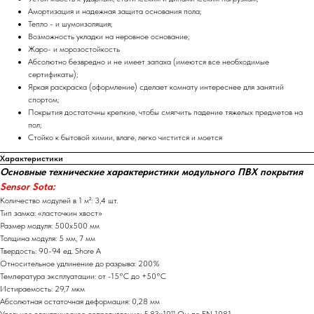
Амортизация и надежная защита основания пола;
Тепло - и шумоизоляция;
Возможность укладки на неровное основание;
Жаро- и морозостойкость
Абсолютно безвредно и не имеет запаха (имеются все необходимые
сертификаты);
Яркая раскраска (оформление) сделает комнату интереснее для занятий
спортом;
Покрытия достаточны крепкие, чтобы смягчить падение тяжелых предметов на
пол;
Стойко к бытовой химии, влаге, легко чистится и моется
Характеристики
Основные технические характеристики модульного ПВХ покрытия
Sensor Sota:
Количество модулей в 1 м²: 3,4 шт.
Тип замка: «ласточкин хвост»
Размер модуля: 500х500 мм
Толщина модуля: 5 мм, 7 мм
Твердость: 90-94 ед. Shore A
Относительное удлинение до разрыва: 200%
Температура эксплуатации: от -15°С до +50°С
Истираемость: 29,7 мкм
Абсолютная остаточная деформация: 0,28 мм