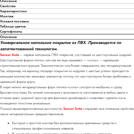
Описание
Свойства
Характеристики
Монтаж
Условия поставки
Таблица цветов
Сертификаты
Описание
Универсальное напольное покрытие из ПВХ. Производится по
запатентованной технологии.
Sensor Sota
— первое напольное ПВХ покрытие, состоящее из шестиугольных модулей.
Шестиугольная форма плитки, или как ее еще называют — «соты», — идеальная
строительная конструкция. Технологически она более совершенна, чем четырехугольная.
Так, например, на единицу площади покрытия из модулей с шестью углами приходится
меньшее количество замковых элементов, потому что шестиугольник более приближен к
идеальной форме круга.
В мире четких четырехугольных форм плитка-«соты» смотрится необычно и сразу
бросается в глаза. Ее полная симметрия и возможность изготовления в любом цвете и
оттенке дают широкий простор для фантазии дизайнеров и позволяют сделать пол в
помещении поистине уникальным.
Помимо вышеперечисленных достоинств,
Sensor Sota
сохраняет все полезные свойства
своих четырехугольных предшественников:
Быстрый и простой монтаж без дополнительных крепежных средств и
специальных профессиональных навыков.
Высокая прочность материала к статическим и ударным нагрузкам.