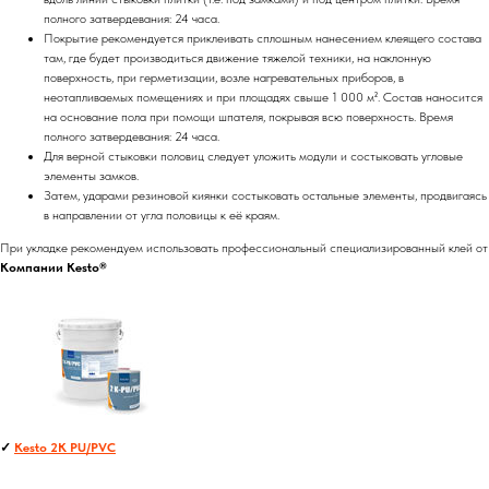
полного затвердевания: 24 часа.
Покрытие рекомендуется приклеивать сплошным нанесением клеящего состава
там, где будет производиться движение тяжелой техники, на наклонную
поверхность, при герметизации, возле нагревательных приборов, в
неотапливаемых помещениях и при площадях свыше 1 000 м². Состав наносится
на основание пола при помощи шпателя, покрывая всю поверхность. Время
полного затвердевания: 24 часа.
Для верной стыковки половиц следует уложить модули и состыковать угловые
элементы замков.
Затем, ударами резиновой киянки состыковать остальные элементы, продвигаясь
в направлении от угла половицы к её краям.
При укладке рекомендуем использовать профессиональный специализированный клей от
Компании Kesto®
✓
Kesto 2K PU/PVC