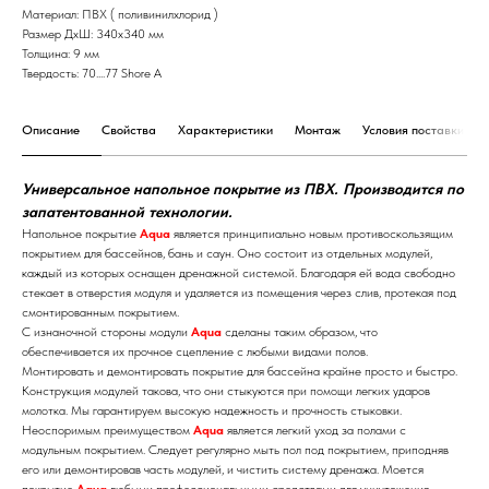
Материал: ПВХ ( поливинилхлорид )
Размер ДхШ: 340х340 мм
Толщина: 9 мм
Твердость: 70....77 Shore A
Описание
Свойства
Характеристики
Монтаж
Условия поставки
Универсальное напольное покрытие из ПВХ. Производится по
запатентованной технологии.
Напольное покрытие
Aqua
является принципиально новым противоскользящим
покрытием для бассейнов, бань и саун. Оно состоит из отдельных модулей,
каждый из которых оснащен дренажной системой. Благодаря ей вода свободно
стекает в отверстия модуля и удаляется из помещения через слив, протекая под
смонтированным покрытием.
С изнаночной стороны модули
Aqua
сделаны таким образом, что
обеспечивается их прочное сцепление с любыми видами полов.
Монтировать и демонтировать покрытие для бассейна крайне просто и быстро.
Конструкция модулей такова, что они стыкуются при помощи легких ударов
молотка. Мы гарантируем высокую надежность и прочность стыковки.
Неоспоримым преимуществом
Aqua
является легкий уход за полами с
модульным покрытием. Следует регулярно мыть пол под покрытием, приподняв
его или демонтировав часть модулей, и чистить систему дренажа. Моется