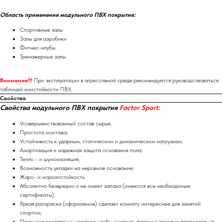
Область применения модульного ПВХ покрытия:
Спортивные залы
Залы для аэробики
Фитнес-клубы
Тренажерные залы
Внимание!!!
При эксплуатации в агрессивной среде рекомендуется руководствоваться
таблицей химстойкости ПВХ.
Свойства
Свойства модульного ПВХ покрытия
Factor Sport:
Усовершенствованный состав сырья;
Простота монтажа;
Устойчивость к ударным, статическим и динамическим нагрузкам;
Амортизация и надежная защита основания пола;
Тепло - и шумоизоляция;
Возможность укладки на неровное основание;
Жаро- и морозостойкость
Абсолютно безвредно и не имеет запаха (имеются все необходимые
сертификаты);
Яркая раскраска (оформление) сделает комнату интереснее для занятий
спортом;
Покрытия достаточны крепкие, чтобы смягчить падение тяжелых предметов на