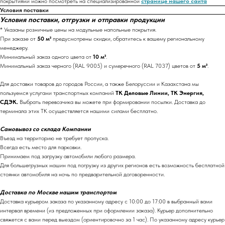
покрытиями можно посмотреть на специализированной
странице нашего сайта
Условия поставки
Условия поставки, отгрузки и отправки продукции
* Указаны розничные цены на модульные напольные покрытия.
При заказе от
50 м²
предусмотрены скидки, обратитесь к вашему региональному
менеджеру.
Минимальный заказ одного цвета от
10 м²
.
Минимальный заказ черного (RAL 9005) и сумеречного (RAL 7037) цветов от
5 м²
.
Для доставки товаров до городов России, а также Белоруссии и Казахстана мы
пользуемся услугами транспортных компаний
ТК Деловые Линии, ТК Энергия,
СДЭК.
Выбрать перевозчика вы можете при формировании посылки. Доставка до
терминала этих ТК осуществляется нашими силами бесплатно.
Самовывоз со склада Компании
Въезд на территорию не требует пропуска.
Всегда есть место для парковки.
Принимаем под загрузку автомобили любого размера.
Для большегрузных машин под погрузку из других регионов есть возможность бесплатной
стоянки автомобиля на ночь по предварительной договоренности.
Доставка по Москве нашим транспортом
Доставка курьером заказа по указанному адресу с 10:00 до 17:00 в выбранный вами
интервал времени (из предложенных при оформлении заказа). Курьер дополнительно
свяжется с вами перед выездом (ориентировочно за 1 час). По указанному адресу курьер