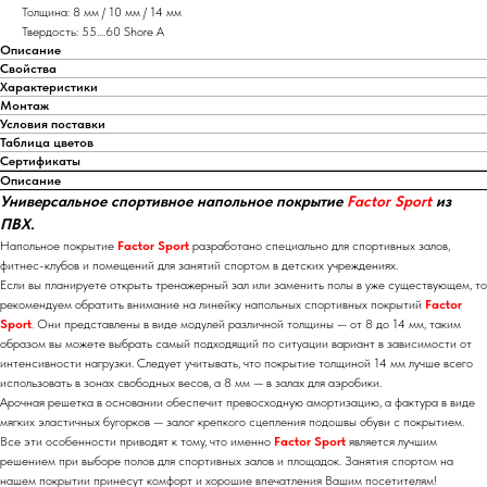
Толщина: 8 мм / 10 мм / 14 мм
Твердость: 55....60 Shore A
Описание
Свойства
Характеристики
Монтаж
Условия поставки
Таблица цветов
Сертификаты
Описание
Универсальное спортивное напольное покрытие
Factor Sport
из
ПВХ.
Напольное покрытие
Factor Sport
разработано специально для спортивных залов,
фитнес-клубов и помещений для занятий спортом в детских учреждениях.
Если вы планируете открыть тренажерный зал или заменить полы в уже существующем, то
рекомендуем обратить внимание на линейку напольных спортивных покрытий
Factor
Sport
. Они представлены в виде модулей различной толщины — от 8 до 14 мм, таким
образом вы можете выбрать самый подходящий по ситуации вариант в зависимости от
интенсивности нагрузки. Следует учитывать, что покрытие толщиной 14 мм лучше всего
использовать в зонах свободных весов, а 8 мм — в залах для аэробики.
Арочная решетка в основании обеспечит превосходную амортизацию, а фактура в виде
мягких эластичных бугорков — залог крепкого сцепления подошвы обуви с покрытием.
Все эти особенности приводят к тому, что именно
Factor Sport
является лучшим
решением при выборе полов для спортивных залов и площадок. Занятия спортом на
нашем покрытии принесут комфорт и хорошие впечатления Вашим посетителям!