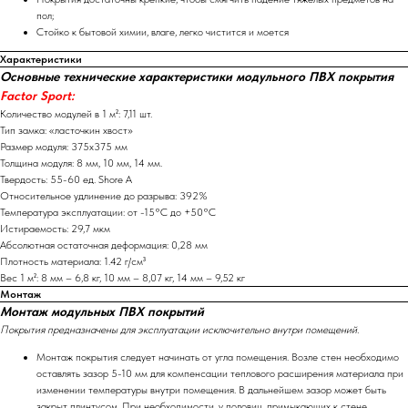
пол;
Стойко к бытовой химии, влаге, легко чистится и моется
Характеристики
Основные технические характеристики модульного ПВХ покрытия
Factor Sport
:
Количество модулей в 1 м²: 7,11 шт.
Тип замка: «ласточкин хвост»
Размер модуля: 375х375 мм
Толщина модуля: 8 мм, 10 мм, 14 мм.
Твердость: 55-60 ед. Shore A
Относительное удлинение до разрыва: 392%
Температура эксплуатации: от -15°С до +50°С
Истираемость: 29,7 мкм
Абсолютная остаточная деформация: 0,28 мм
Плотность материала: 1.42 г/см³
Вес 1 м²: 8 мм – 6,8 кг, 10 мм – 8,07 кг, 14 мм – 9,52 кг
Монтаж
Монтаж модульных ПВХ покрытий
Покрытия предназначены для эксплуатации исключительно внутри помещений.
Монтаж покрытия следует начинать от угла помещения. Возле стен необходимо
оставлять зазор 5-10 мм для компенсации теплового расширения материала при
изменении температуры внутри помещения. В дальнейшем зазор может быть
закрыт плинтусом. При необходимости, у половиц, примыкающих к стене,