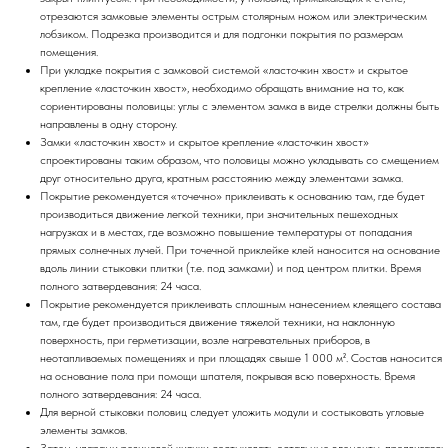
отрезаются замковые элементы острым столярным ножом или электрическим
лобзиком. Подрезка производится и для подгонки покрытия по размерам
помещения.
При укладке покрытия с замковой системой «ласточкин хвост» и скрытое
крепление «ласточкин хвост», необходимо обращать внимание на то, как
сориентированы половицы: углы с элементом замка в виде стрелки должны быть
направлены в одну сторону.
Замки «ласточкин хвост» и скрытое крепление «ласточкин хвост»
спроектированы таким образом, что половицы можно укладывать со смещением
друг относительно друга, кратным расстоянию между элементами замка.
Покрытие рекомендуется «точечно» приклеивать к основанию там, где будет
производиться движение легкой техники, при значительных пешеходных
нагрузках и в местах, где возможно повышение температуры от попадания
прямых солнечных лучей. При точечной приклейке клей наносится на основание
вдоль линии стыковки плитки (т.е. под замками) и под центром плитки. Время
полного затвердевания: 24 часа.
Покрытие рекомендуется приклеивать сплошным нанесением клеящего состава
там, где будет производиться движение тяжелой техники, на наклонную
поверхность, при герметизации, возле нагревательных приборов, в
неотапливаемых помещениях и при площадях свыше 1 000 м². Состав наносится
на основание пола при помощи шпателя, покрывая всю поверхность. Время
полного затвердевания: 24 часа.
Для верной стыковки половиц следует уложить модули и состыковать угловые
элементы замков.