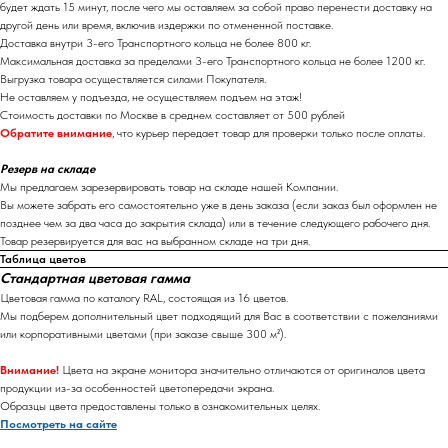
будет ждать 15 минут, после чего мы оставляем за собой право перенести доставку на
другой день или время, включив издержки по отмененной поставке.
Доставка внутри 3-его Транспортного кольца не более 800 кг.
Максимальная доставка за пределами 3-его Транспортного кольца не более 1200 кг.
Выгрузка товара осуществляется силами Покупателя.
Не оставляем у подъезда, не осуществляем подъем на этаж!
Стоимость доставки по Москве в среднем составляет от 500 рублей
Обратите внимание
, что курьер передает товар для проверки только после оплаты.
Резерв на складе
Мы предлагаем зарезервировать товар на складе нашей Компании.
Вы можете забрать его самостоятельно уже в день заказа (если заказ был оформлен не
позднее чем за два часа до закрытия склада) или в течение следующего рабочего дня.
Товар резервируется для вас на выбранном складе на три дня.
Таблица цветов
Стандартная цветовая гамма
Цветовая гамма по каталогу RAL, состоящая из 16 цветов.
Мы подберем дополнительный цвет подходящий для Вас в соответствии с пожеланиями
или корпоративными цветами (при заказе свыше 300 м²).
Внимание!
Цвета на экране монитора значительно отличаются от оригиналов цвета
продукции из-за особенностей цветопередачи экрана.
Образцы цвета предоставлены только в ознакомительных целях.
Посмотреть на сайте