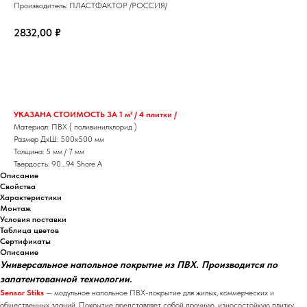
Производитель: ПЛАСТФАКТОР /РОССИЯ/
2832,00
₽
КУПИТЬ
УКАЗАНА СТОИМОСТЬ ЗА 1 м² / 4 плитки /
Материал: ПВХ ( поливинилхлорид )
Размер ДхШ: 500х500 мм
Толщина: 5 мм / 7 мм
Твердость: 90....94 Shore A
Описание
Свойства
Характеристики
Монтаж
Условия поставки
Таблица цветов
Сертификаты
Описание
Универсальное напольное покрытие из ПВХ. Производится по
запатентованной технологии.
Sensor Stiks
— модульное напольное ПВХ-покрытие для жилых, коммерческих и
общественных зданий. Покрытие представляет собой прочную, износостойкую плитку