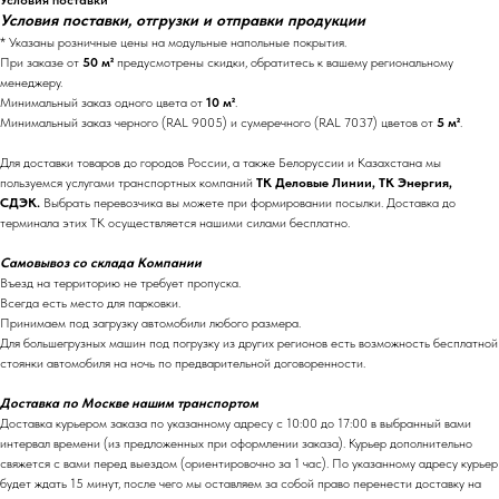
Условия поставки, отгрузки и отправки продукции
* Указаны розничные цены на модульные напольные покрытия.
При заказе от
50 м²
предусмотрены скидки, обратитесь к вашему региональному
менеджеру.
Минимальный заказ одного цвета от
10 м²
.
Минимальный заказ черного (RAL 9005) и сумеречного (RAL 7037) цветов от
5 м²
.
Для доставки товаров до городов России, а также Белоруссии и Казахстана мы
пользуемся услугами транспортных компаний
ТК Деловые Линии, ТК Энергия,
СДЭК.
Выбрать перевозчика вы можете при формировании посылки. Доставка до
терминала этих ТК осуществляется нашими силами бесплатно.
Самовывоз со склада Компании
Въезд на территорию не требует пропуска.
Всегда есть место для парковки.
Принимаем под загрузку автомобили любого размера.
Для большегрузных машин под погрузку из других регионов есть возможность бесплатной
стоянки автомобиля на ночь по предварительной договоренности.
Доставка по Москве нашим транспортом
Доставка курьером заказа по указанному адресу с 10:00 до 17:00 в выбранный вами
интервал времени (из предложенных при оформлении заказа). Курьер дополнительно
свяжется с вами перед выездом (ориентировочно за 1 час). По указанному адресу курьер
будет ждать 15 минут, после чего мы оставляем за собой право перенести доставку на