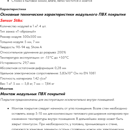
Стойко к бытовой химии, влаге, легко чистится и моется
Характеристики
Основные технические характеристики модульного ПВХ покрытия
Sensor
Stiks
:
Количество модулей в 1 м²: 4 шт.
Тип замка: «Т-образный»
Размер модуля: 500х500 мм
Толщина модуля: 5 мм, 7 мм
Твердость: 90-94 ед. Shore A
Относительное удлинение до разрыва: 200%
Температура эксплуатации: от -15°С до +50°С
Истираемость: 29,7 мкм
Абсолютная остаточная деформация: 0,28 мм
Удельное электрическое сопротивление: 5,83х10¹¹ Ом по EN 1081
Плотность материала: 1.42 г/см³
Вес 1 м²: 5 мм — 5,8 кг, 7 мм — 7,84 кг
Монтаж
Монтаж модульных ПВХ покрытий
Покрытия предназначены для эксплуатации исключительно внутри помещений.
Монтаж покрытия следует начинать от угла помещения. Возле стен необходимо
оставлять зазор 5-10 мм для компенсации теплового расширения материала при
изменении температуры внутри помещения. В дальнейшем зазор может быть
закрыт плинтусом. При необходимости, у половиц, примыкающих к стене,
отрезаются замковые элементы острым столярным ножом или электрическим