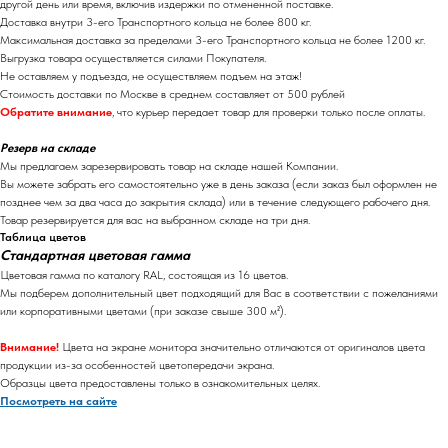
другой день или время, включив издержки по отмененной поставке.
Доставка внутри 3-его Транспортного кольца не более 800 кг.
Максимальная доставка за пределами 3-его Транспортного кольца не более 1200 кг.
Выгрузка товара осуществляется силами Покупателя.
Не оставляем у подъезда, не осуществляем подъем на этаж!
Стоимость доставки по Москве в среднем составляет от 500 рублей
Обратите внимание
, что курьер передает товар для проверки только после оплаты.
Резерв на складе
Мы предлагаем зарезервировать товар на складе нашей Компании.
Вы можете забрать его самостоятельно уже в день заказа (если заказ был оформлен не
позднее чем за два часа до закрытия склада) или в течение следующего рабочего дня.
Товар резервируется для вас на выбранном складе на три дня.
Таблица цветов
Стандартная цветовая гамма
Цветовая гамма по каталогу RAL, состоящая из 16 цветов.
Мы подберем дополнительный цвет подходящий для Вас в соответствии с пожеланиями
или корпоративными цветами (при заказе свыше 300 м²).
Внимание!
Цвета на экране монитора значительно отличаются от оригиналов цвета
продукции из-за особенностей цветопередачи экрана.
Образцы цвета предоставлены только в ознакомительных целях.
Посмотреть на сайте