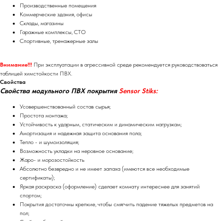
Производственные помещения
Коммерческие здания, офисы
Склады, магазины
Гаражные комплексы, СТО
Спортивные, тренажерные залы
Внимание!!!
При эксплуатации в агрессивной среде рекомендуется руководствоваться
таблицей химстойкости ПВХ.
Свойства
Свойства модульного ПВХ покрытия
Sensor
Stiks
:
Усовершенствованный состав сырья;
Простота монтажа;
Устойчивость к ударным, статическим и динамическим нагрузкам;
Амортизация и надежная защита основания пола;
Тепло - и шумоизоляция;
Возможность укладки на неровное основание;
Жаро- и морозостойкость
Абсолютно безвредно и не имеет запаха (имеются все необходимые
сертификаты);
Яркая раскраска (оформление) сделает комнату интереснее для занятий
спортом;
Покрытия достаточны крепкие, чтобы смягчить падение тяжелых предметов на
пол;