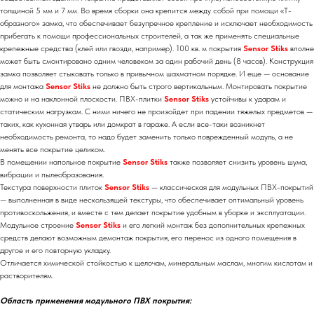
толщиной 5 мм и 7 мм. Во время сборки она крепится между собой при помощи «Т-
образного» замка, что обеспечивает безупречное крепление и исключает необходимость
прибегать к помощи профессиональных строителей, а так же применять специальные
крепежные средства (клей или гвозди, например). 100 кв. м покрытия
Sensor
Stiks
вполне
может быть смонтировано одним человеком за один рабочий день (8 часов). Конструкция
замка позволяет стыковать только в привычном шахматном порядке. И еще — основание
для монтажа
Sensor
Stiks
не должно быть строго вертикальным. Монтировать покрытие
можно и на наклонной плоскости. ПВХ-плитки
Sensor
Stiks
устойчивы к ударам и
статическим нагрузкам. С ними ничего не произойдет при падении тяжелых предметов —
таких, как кухонная утварь или домкрат в гараже. А если все-таки возникнет
необходимость ремонта, то надо будет заменить только поврежденный модуль, а не
менять все покрытие целиком.
В помещении напольное покрытие
Sensor
Stiks
также позволяет снизить уровень шума,
вибрации и пылеобразования.
Текстура поверхности плиток
Sensor
Stiks
— классическая для модульных ПВХ-покрытий
— выполненная в виде нескользящей текстуры, что обеспечивает оптимальный уровень
противоскольжения, и вместе с тем делает покрытие удобным в уборке и эксплуатации.
Модульное строение
Sensor
Stiks
и его легкий монтаж без дополнительных крепежных
средств делают возможным демонтаж покрытия, его перенос из одного помещения в
другое и его повторную укладку.
Отличается химической стойкостью к щелочам, минеральным маслам, многим кислотам и
растворителям.
Область применения модульного ПВХ покрытия: