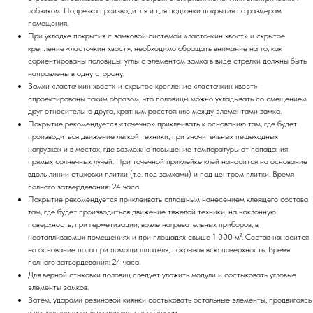
лобзиком. Подрезка производится и для подгонки покрытия по размерам
помещения.
При укладке покрытия с замковой системой «ласточкин хвост» и скрытое
крепление «ласточкин хвост», необходимо обращать внимание на то, как
сориентированы половицы: углы с элементом замка в виде стрелки должны быть
направлены в одну сторону.
Замки «ласточкин хвост» и скрытое крепление «ласточкин хвост»
спроектированы таким образом, что половицы можно укладывать со смещением
друг относительно друга, кратным расстоянию между элементами замка.
Покрытие рекомендуется «точечно» приклеивать к основанию там, где будет
производиться движение легкой техники, при значительных пешеходных
нагрузках и в местах, где возможно повышение температуры от попадания
прямых солнечных лучей. При точечной приклейке клей наносится на основание
вдоль линии стыковки плитки (т.е. под замками) и под центром плитки. Время
полного затвердевания: 24 часа.
Покрытие рекомендуется приклеивать сплошным нанесением клеящего состава
там, где будет производиться движение тяжелой техники, на наклонную
поверхность, при герметизации, возле нагревательных приборов, в
неотапливаемых помещениях и при площадях свыше 1 000 м². Состав наносится
на основание пола при помощи шпателя, покрывая всю поверхность. Время
полного затвердевания: 24 часа.
Для верной стыковки половиц следует уложить модули и состыковать угловые
элементы замков.
Затем, ударами резиновой киянки состыковать остальные элементы, продвигаясь
в направлении от угла половицы к её краям.