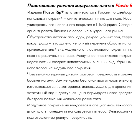
Пластиковая уличная модульная плитка
Plasto R
Изделия
Plasto Rip®
изготавливаются в России по швейцар
напольных покрытий – синтетическая плитка для пола. Рос
универсального напольного покрытия в Швейцарию. Сегодня
ориентировать бизнес на освоение внутреннего рынка.
Обустройство детских площадок, рекреационных зон, терра
вокруг дома – это далеко неполный перечень области испо
привлекательный вид модульного пластикового покрытия и 
пола на различных основах. Модульное пластиковое покрыт
надежность и создает неповторимый внешний вид. Удачным
использование модульного покрытия.
Чрезвычайно удачный дизайн, матовая поверхность и множе
босыми ногами. Вам не нужно беспокоиться относительно вр
изготавливается из материала, используемого для хранения
эстетичный вид и доступная цена формируют новое предст
быстрого получения желаемого результата.
Модульное покрытие не нуждается в специальном технолог
шланга, а в помещении используется пылесос. Универсальн
подготовленную ровную поверхность.