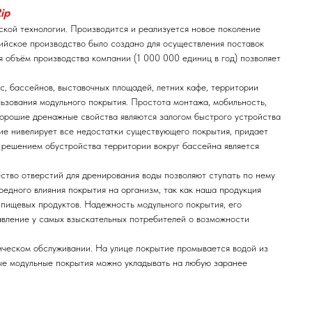
ip
ской технологии. Производится и реализуется новое поколение
сийское производство было создано для осуществления поставок
 объём производства компании (1 000 000 единиц в год) позволяет
с, бассейнов, выставочных площадей, летних кафе, территории
льзования модульного покрытия. Простота монтажа, мобильность,
хорошие дренажные свойства являются залогом быстрого устройства
ие нивелирует все недостатки существующего покрытия, придает
 решением обустройства территории вокруг бассейна является
ство отверстий для дренирования воды позволяют ступать по нему
едного влияния покрытия на организм, так как наша продукция
 пищевых продуктов. Надежность модульного покрытия, его
авление у самых взыскательных потребителей о возможности
ическом обслуживании. На улице покрытие промывается водой из
ые модульные покрытия можно укладывать на любую заранее