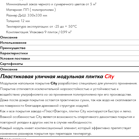
Минимальный заказ черного и сумеречного цветов от 5 м²
Материал: ПП ( полипропилен )
Размер ДхШ: 330х330 мм
Толщина: 12 мм
Температура эксплуатации: от -25 до + 50°С
Комплектация: Упаковка 9 плиток / 0,99 м²
Описание
Использование
Преимущества
Характеристики
Условия поставки
Сертификаты
Описание
Пластиковая уличная модульная плитка
City
Модульное напольное покрытие
City
разработано специально для уличного применения.
Покрытие отличается исключительной морозостойкостью и устойчивостью к
воздействию ультрафиолета из-за применения полипропилена при его производстве.
Даже после дождя покрытие остается практически сухим, так как вода не скапливается
на поверхности благодаря дренажной структуре модулей.
Как и все покрытия завода «ПластФактор», плитки City монтируются быстро и легко.
Важной особенностью City является возможность оперативного демонтажа покрытия и
повторной укладки в другом месте в случае необходимости.
Каждый модуль имеет компенсационный элемент, который эффективно препятствует
изменению размеров покрытия при перепадах температур.