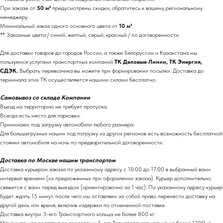
При заказе от
50 м²
предусмотрены скидки, обратитесь к вашему региональному
менеджеру.
Минимальный заказ одного основного цвета от
10 м²
.
** Заказные цвета / синий, желтый, серый, красный / по договоренности.
Для доставки товаров до городов России, а также Белоруссии и Казахстана мы
пользуемся услугами транспортных компаний
ТК Деловые Линии, ТК Энергия,
СДЭК.
Выбрать перевозчика вы можете при формировании посылки. Доставка до
терминала этих ТК осуществляется нашими силами бесплатно.
Самовывоз со склада Компании
Въезд на территорию не требует пропуска.
Всегда есть место для парковки.
Принимаем под загрузку автомобили любого размера.
Для большегрузных машин под погрузку из других регионов есть возможность бесплатной
стоянки автомобиля на ночь по предварительной договоренности.
Доставка по Москве нашим транспортом
Доставка курьером заказа по указанному адресу с 10:00 до 17:00 в выбранный вами
интервал времени (из предложенных при оформлении заказа). Курьер дополнительно
свяжется с вами перед выездом (ориентировочно за 1 час). По указанному адресу курьер
будет ждать 15 минут, после чего мы оставляем за собой право перенести доставку на
другой день или время, включив издержки по отмененной поставке.
Доставка внутри 3-его Транспортного кольца не более 800 кг.