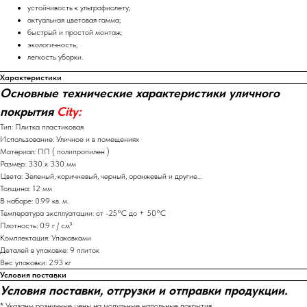
устойчивость к ультрафиолету;
актуальная цветовая гамма;
быстрый и простой монтаж;
экологичность;
легкость уборки.
Характеристики
Основные технические характеристики уличного
покрытия
City:
Тип: Плитка пластиковая
Использование: Уличное и в помещениях
Материал: ПП ( полипропилен )
Размер: 330 х 330 мм
Цвета: Зеленый, коричневый, черный, оранжевый и другие...
Толщина: 12 мм
В наборе: 0.99 кв. м.
Температура эксплуатации: от -25°С до + 50°С
Плотность: 0.9 г / см³
Комплектация: Упаковками
Деталей в упаковке: 9 плиток
Вес упаковки: 2.93 кг
Условия поставки
Условия поставки, отгрузки и отправки продукции.
* Указаны розничные цены на модульные напольные покрытия.