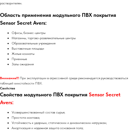
растворителям.
Область применения модульного ПВХ покрытия
Sensor Secret Avers:
Офисы, бизнес-центры
Магазины, торгово-развлекательные центры
Образовательные учреждения
Выставочные площади
Жилые комнаты
Приемные
Залы ожидания
Внимание!!!
При эксплуатации в агрессивной среде рекомендуется руководствоваться
таблицей химстойкости ПВХ.
Свойства
Свойства модульного ПВХ покрытия
Sensor Secret
Avers:
Усовершенствованный состав сырья;
Простота монтажа;
Устойчивость к ударным, статическим и динамическим нагрузкам;
Амортизация и надежная защита основания пола;