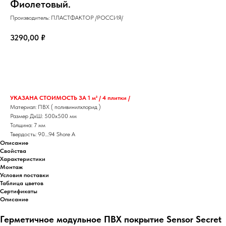
Фиолетовый.
Производитель: ПЛАСТФАКТОР /РОССИЯ/
3290,00
₽
КУПИТЬ
УКАЗАНА СТОИМОСТЬ ЗА 1 м² / 4 плитки /
Материал: ПВХ ( поливинилхлорид )
Размер ДхШ: 500х500 мм
Толщина: 7 мм
Твердость: 90....94 Shore A
Описание
Свойства
Характеристики
Монтаж
Условия поставки
Таблица цветов
Сертификаты
Описание
Герметичное модульное ПВХ покрытие Sensor Secret