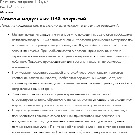
Плотность материала: 1.42 г/см³
Вес 1 м²: 8,36 кг
Монтаж
Монтаж модульных ПВХ покрытий
Покрытия предназначены для эксплуатации исключительно внутри помещений.
Монтаж покрытия следует начинать от угла помещения. Возле стен необходимо
оставлять зазор 5-10 мм для компенсации теплового расширения материала при
изменении температуры внутри помещения. В дальнейшем зазор может быть
закрыт плинтусом. При необходимости, у половиц, примыкающих к стене,
отрезаются замковые элементы острым столярным ножом или электрическим
лобзиком. Подрезка производится и для подгонки покрытия по размерам
помещения.
При укладке покрытия с замковой системой «ласточкин хвост» и скрытое
крепление «ласточкин хвост», необходимо обращать внимание на то, как
сориентированы половицы: углы с элементом замка в виде стрелки должны быть
направлены в одну сторону.
Замки «ласточкин хвост» и скрытое крепление «ласточкин хвост»
спроектированы таким образом, что половицы можно укладывать со смещением
друг относительно друга, кратным расстоянию между элементами замка.
Покрытие рекомендуется «точечно» приклеивать к основанию там, где будет
производиться движение легкой техники, при значительных пешеходных
нагрузках и в местах, где возможно повышение температуры от попадания
прямых солнечных лучей. При точечной приклейке клей наносится на основание
вдоль линии стыковки плитки (т.е. под замками) и под центром плитки. Время