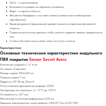
Тепло - и шумоизоляция;
Возможность укладки на неровное основание;
Жаро- и морозостойкость
Абсолютно безвредно и не имеет запаха (имеются все необходимые
сертификаты);
Яркая раскраска (оформление) сделает комнату интереснее для занятий
спортом;
Покрытия достаточны крепкие, чтобы смягчить падение тяжелых предметов на
пол;
Стойко к бытовой химии, влаге, легко чистится и моется
Характеристики
Основные технические характеристики модульного
ПВХ покрытия
Sensor Secret Avers:
Количество модулей в 1 м²: 4 шт.
Тип замка: «Скрытый»
Размер модуля: 500х500 мм
Толщина модуля: 7 мм
Твердость: 90-94 ед. Shore A
Относительное удлинение до разрыва: 200%
Температура эксплуатации: от -15°С до +50°С
Истираемость: 29,7 мкм
Абсолютная остаточная деформация: 0,28 мм
Удельное электрическое сопротивление: 5,83х10¹¹ Ом по EN 1081