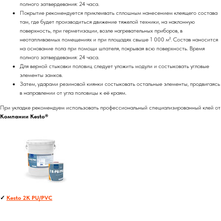
полного затвердевания: 24 часа.
Покрытие рекомендуется приклеивать сплошным нанесением клеящего состава
там, где будет производиться движение тяжелой техники, на наклонную
поверхность, при герметизации, возле нагревательных приборов, в
неотапливаемых помещениях и при площадях свыше 1 000 м². Состав наносится
на основание пола при помощи шпателя, покрывая всю поверхность. Время
полного затвердевания: 24 часа.
Для верной стыковки половиц следует уложить модули и состыковать угловые
элементы замков.
Затем, ударами резиновой киянки состыковать остальные элементы, продвигаясь
в направлении от угла половицы к её краям.
При укладке рекомендуем использовать профессиональный специализированный клей от
Компании Kesto®
✓
Kesto 2K PU/PVC