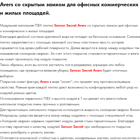
Avers со скрытым замком для офисных коммерческих
и жилых площадей.
Модульная напольная ПВХ плитка
Sensor Secret Avers
со скрытым замком для офисных
и коммерческих и жилых площадей.
Благодаря двойной системе креплений вода не попадет на бетонное основание. Сначала
плитки закрепляются с помощью замковой системы «ласточкин хвост», которая
скрывается под краем рабочей поверхности. Далее вводится в зазор между модулями так
называемая «холодная сварка». За счет этого покрытие становится герметичным и влага
не может проникнуть под модули покрытия.
Таким образом, если вы хотите застелить пол в раздевалке, коридоре или любом
помещении, где проводится влажная уборка,
Sensor Secret Avers
будет отличным
выбором.
Покрытие имеет фактуру
Avers
в виде "монет", что придает ему противоскользящие
свойства. Ровные края каждой плитки дают возможность конфигурировать любой узор из
модулей разных цветов.
Использование первичного ПВХ и высота модуля в 7 мм делает это влагостойкое
напольное покрытие очень прочным и долговечным.
Для герметизации напольного покрытия используется жидкость «холодная сварка» Винил.
Микродозы средства вводятся в зазор между модулями с помощью специальной иглы.
«Холодная сварка» надежно скрепляет модули, делая стыки герметичными. Благодаря
составу герметика и качеству модулей
Sensor Secret
при необходимости покрытие
можно разобрать и уложить заново.
Отличается химической стойкостью к щелочам, минеральным маслам, многим кислотам и