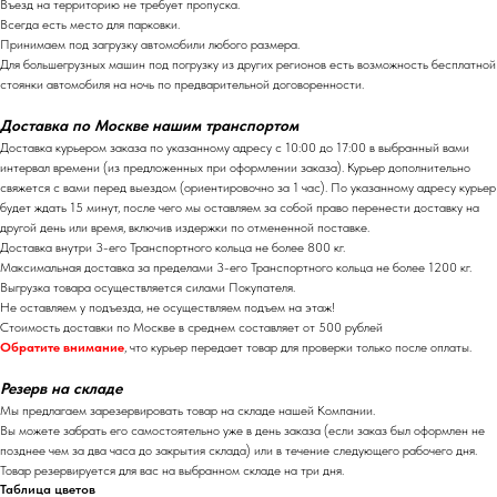
Въезд на территорию не требует пропуска.
Всегда есть место для парковки.
Принимаем под загрузку автомобили любого размера.
Для большегрузных машин под погрузку из других регионов есть возможность бесплатной
стоянки автомобиля на ночь по предварительной договоренности.
Доставка по Москве нашим транспортом
Доставка курьером заказа по указанному адресу с 10:00 до 17:00 в выбранный вами
интервал времени (из предложенных при оформлении заказа). Курьер дополнительно
свяжется с вами перед выездом (ориентировочно за 1 час). По указанному адресу курьер
будет ждать 15 минут, после чего мы оставляем за собой право перенести доставку на
другой день или время, включив издержки по отмененной поставке.
Доставка внутри 3-его Транспортного кольца не более 800 кг.
Максимальная доставка за пределами 3-его Транспортного кольца не более 1200 кг.
Выгрузка товара осуществляется силами Покупателя.
Не оставляем у подъезда, не осуществляем подъем на этаж!
Стоимость доставки по Москве в среднем составляет от 500 рублей
Обратите внимание
, что курьер передает товар для проверки только после оплаты.
Резерв на складе
Мы предлагаем зарезервировать товар на складе нашей Компании.
Вы можете забрать его самостоятельно уже в день заказа (если заказ был оформлен не
позднее чем за два часа до закрытия склада) или в течение следующего рабочего дня.
Товар резервируется для вас на выбранном складе на три дня.
Таблица цветов