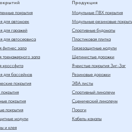
покрытий
Продукция
енные покрытия
Модульные ПВХ покрытия
я для автомоек
Модульные резиновые покрыт
я для гаражей
Спортивные будоматы
я для автосервиса
Пластиковая плитка
я фитнес зала
Грязезащитные модули
я тренажерного зала
Щетинистые дорожки
я кроссфита
Ячеистые покрытия Зиг-Заг
я для бассейнов
Резиновые дорожки
еские покрытия
ЭВА листы
 покрытия
Спортивный линолеум
ные покрытия
Сценический линолеум
ые покрытия
Пороги
щитные модули
Кабель-каналы
ы и клея