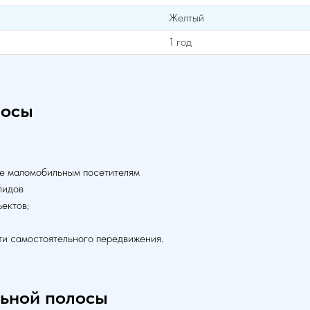
Желтый
1 год
лосы
е маломобильным посетителям
лидов
ектов;
и самостоятельного передвижения.
ьной полосы