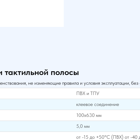
и тактильной полосы
енствования, не изменяющие правила и условия эксплуатации, без
ПВХ и ТПУ
клеевое соединение
100x630 мм
5,0 мм
от -15 до +50°С (ПВХ) от -40