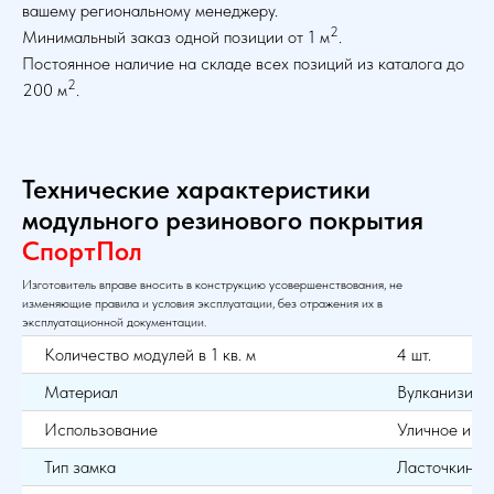
вашему региональному менеджеру.
2
Минимальный заказ одной позиции от 1 м
.
Постоянное наличие на складе всех позиций из каталога до
2
200 м
.
Технические характеристики
модульного резинового покрытия
Спорт
Пол
Изготовитель вправе вносить в конструкцию усовершенствования, не
изменяющие правила и условия эксплуатации, без отражения их в
эксплуатационной документации.
Количество модулей в 1 кв. м
4 шт.
Материал
Вулканизиро
Использование
Уличное и в
Тип замка
Ласточкин хв