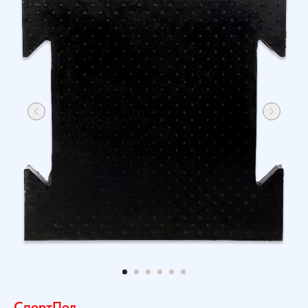
СпортПол.